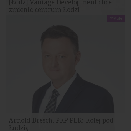
[Łódź] Vantage Development chce
zmienić centrum Łodzi
WYWIADY
W pełni wykończone, umeblowane mieszkania czekają
na najemców w Łodzi. Poza tym panele...
Arnold Bresch, PKP PLK: Kolej pod
Łodzią