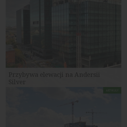
Przybywa elewacji na Andersii
Silver
ARTYKUŁY
Obiekt będzie się wyróżniać zarówno wysokością, jak i
architektoniczną atrakcyjnością. Został...