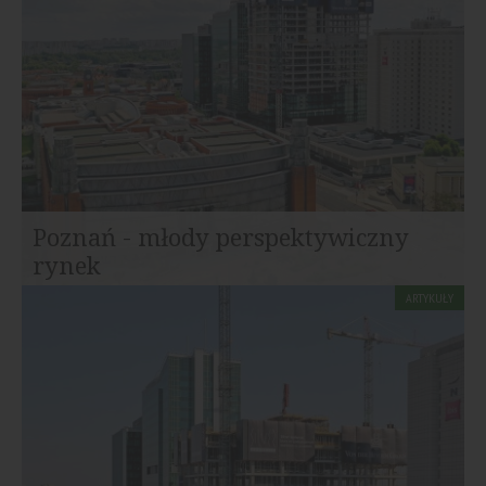
Poznań - młody perspektywiczny
rynek
ARTYKUŁY
Z powierzchnią biurową na poziomie 620 tysięcy mkw.
Poznań jest siódmym co do wielkości rynkiem w...