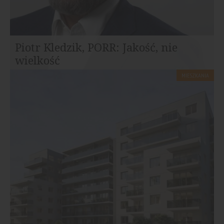
Piotr Kledzik, PORR: Jakość, nie
wielkość
MIESZKANIA
Z Piotrem Kledzikiem, prezesem firmy PORR rozmawia
Mieczysław T. Starkowski