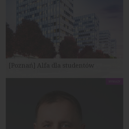
[Poznań] Alfa dla studentów
WYWIADY
Za sprawą miejskich programów rewitalizacyjnych,
centrum stolicy Wielkopolski jest intensywnie...