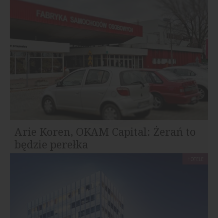
Arie Koren, OKAM Capital: Żerań to
będzie perełka
HOTELE
Z Ariem Korenem, założycielem firmy OKAM Capital,
członkiem zarządu oraz prezesem spółki OKAM City...