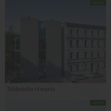
ARTYKUŁY
Mieszkańcy osiedla nazwanego Oliwski Park uzyskali
swobodny dostęp do głównej arterii drogowej...
Biblioteka otwarta
ARTYKUŁY
W zachodniej Europie od dawna znany jest tak zwany