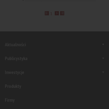
Z Arnoldem Breschem, członkiem zarządu PKP
1
Polskich Linii Kolejowych S.A. rozmawia Mieczysław T...
Aktualności
Publicystyka
Inwestycje
Produkty
Firmy