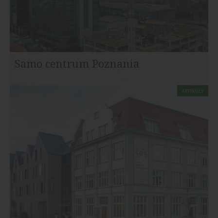
Samo centrum Poznania
ARTYKUŁY
Dzięki nowoczesnym inwestycjom plac Andersa zyskał
nową tożsamość i stał się jednym z najbardziej...