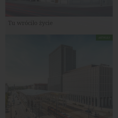
Tu wróciło życie
ARTYKUŁY
Kameralny kompleks biurowy Moderny Oliwa 505 jest
położony w urokliwej dzielnicy Gdańska – Oliwie...