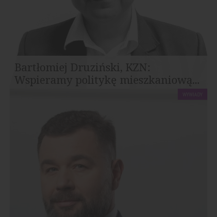
Bartłomiej Druziński, KZN:
Wspieramy politykę mieszkaniową...
WYWIADY
Z Bartłomiejem Druzińskim, prezesem Krajowego
Zasobu Nieruchomości rozmawia Mieczysław T...