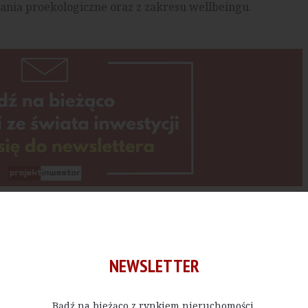
ania proekologiczne oraz z zakresu wellbeingu.
Kup E-do
NEWSLETTER
 bądź w określonej ilości, czytać materiały publikowane na na
Bądź na bieżąco z rynkiem nieruchomości.