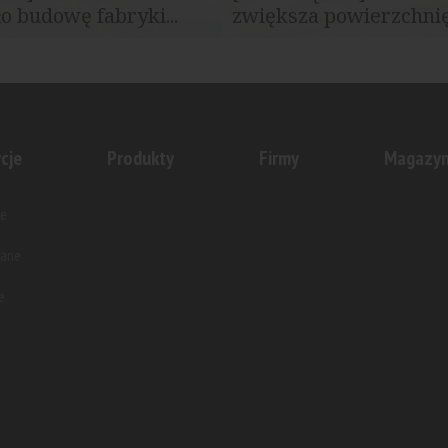
o budowę fabryki...
zwiększa powierzchnię 
TS zakończyło realizację
DSV – Global Transport and Log
dukcyjnego typu...
rozszerzył działalność w komple
cje
Produkty
Firmy
Magazy
e
wane
e