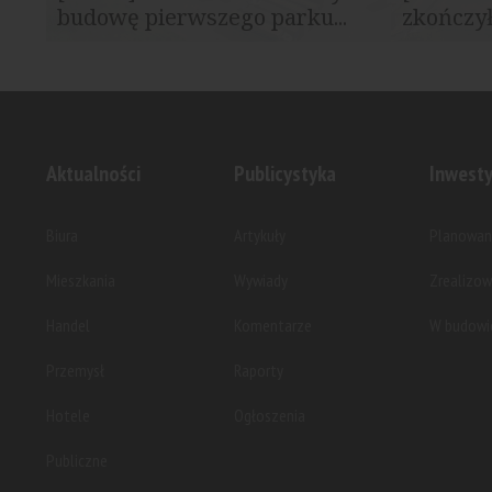
budowę pierwszego parku...
zkończył
Panattoni zakończyło realizację Panattoni
Panattoni B
Park Kielce, oddając do użytku ostatni...
zakładu pro
Aktualności
Publicystyka
Inwesty
Biura
Artykuły
Planowan
Mieszkania
Wywiady
Zrealizo
Handel
Komentarze
W budowi
Przemysł
Raporty
Hotele
Ogłoszenia
Publiczne