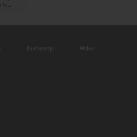
w...
istics
ksie...
n
Konferencje
Wideo