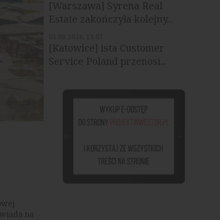
[Warszawa] Syrena Real
Estate zakończyła kolejny...
03.08.2026, 15:07
[Katowice] ista Customer
Service Poland przenosi...
Biurowce .KTW, źródło: materiały prasowe
owej
owiada na