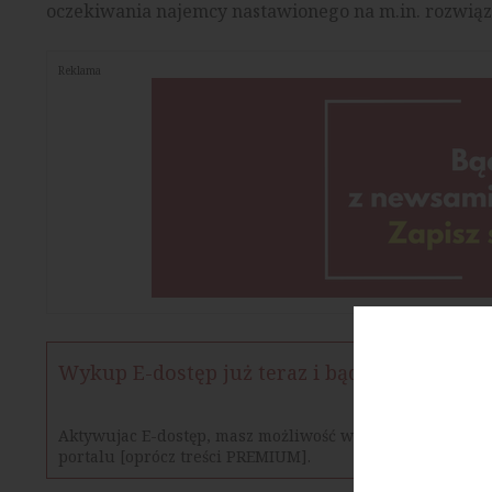
oczekiwania najemcy nastawionego na m.in. rozwiąz
Reklama
Wykup E-dostęp już teraz i bądź na bieżąco
Aktywujac E-dostęp, masz możliwość w określonym czasie
portalu [oprócz treści PREMIUM].