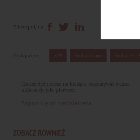
Prześlij dalej
Udostępnij na
Czytaj więcej:
.KTW
Panattoni Europe
Panattoni Park 
Chcesz być zawsze na bieżąco, otrzymywać ważne
informacje jako pierwszy.
Zapisz się do newslettera
ZOBACZ RÓWNIEŻ