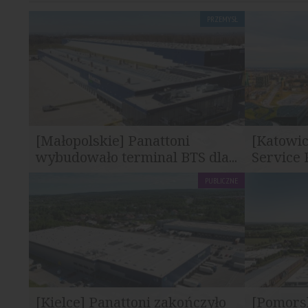
PRZEMYSŁ
[Małopolskie] Panattoni
[Katowic
wybudowało terminal BTS dla...
Service 
PUBLICZNE
Panattoni zakończyło realizację
ista Custom
nowoczesnego terminalu logistycznego...
nowym naje
[Kielce] Panattoni zakończyło
[Pomorsk