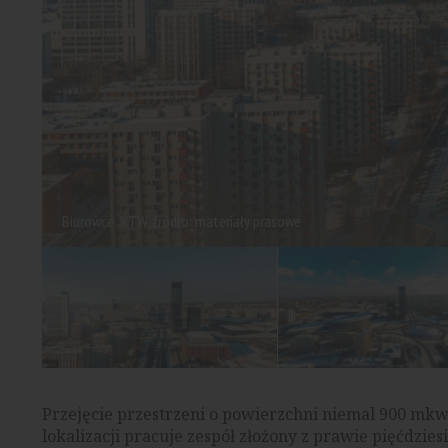
Biurowce .KTW, źródło: materiały prasowe
Przejęcie przestrzeni o powierzchni niemal 900 mk
lokalizacji pracuje zespół złożony z prawie pięćdzi