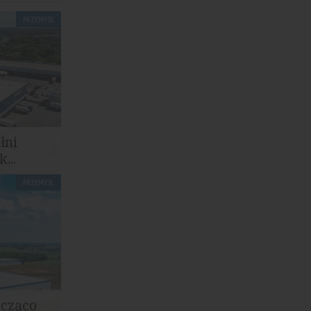
PRZEMYSŁ
łni
...
PRZEMYSŁ
izację
kilka...
acząco