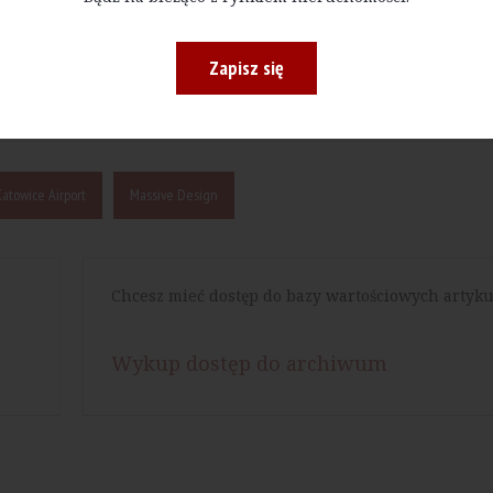
Zapisz się
Drukuj
Katowice Airport
Massive Design
Chcesz mieć dostęp do bazy wartościowych artyku
Wykup dostęp do archiwum