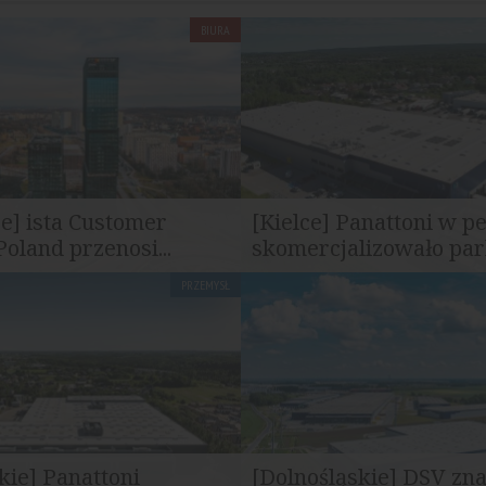
BIURA
e] ista Customer
[Kielce] Panattoni w pe
Poland przenosi...
skomercjalizowało park
PRZEMYSŁ
er Service Poland została
Panattoni zakończyło komercjal
mcą kompleksu .KTW w...
Panattoni Park Kielce zaledwie 
ie] Panattoni
[Dolnośląskie] DSV zn