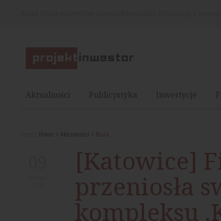
Nasza strona internetowa używa plików cookies. Korzystając z niej wy
Aktualności
Publicystyka
Inwestycje
F
Jesteś:
Home
Aktualności
Biura
[Katowice] F
09
przeniosła s
lutego
2023
kompleksu 