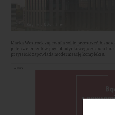
źródło: Kuryłowicz & Associates
Marka Westrock zapewniła sobie przestrzeń biznes
jeden z elementów pięciobudynkowego zespołu biurow
przyszłość zapowiada modernizację kompleksu.
Reklama