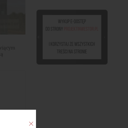
owiącym
zą