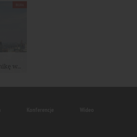
BIURA
dne Wody
ikę w...
wszym
 Tower...
n
Konferencje
Wideo