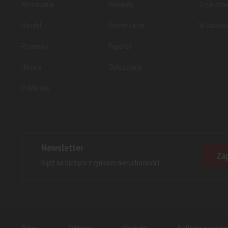
Mieszkania
Wywiady
Zrealizo
Handel
Komentarze
W budowi
Przemysł
Raporty
Hotele
Ogłoszenia
Publiczne
Newsletter
Zap
Bądź na bieżąco z rynkiem nieruchomości.
O nas
Reklama
Kontakt
Polityka prywatn