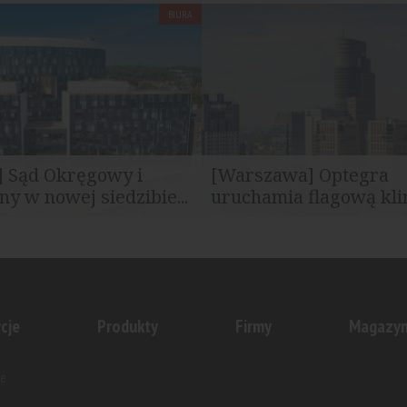
BIURA
mbol architektury
Państwowe Gospodarstwo Wo
nej i jedno z najbardziej...
Polskie wynajmie 3092 mkw...
] Sąd Okręgowy i
[Warszawa] Optegra
ny w nowej siedzibie...
uruchamia flagową klin
działy Sądu Okręgowego i
Optegra otworzyła się na pier
yjnego w Gdańsku...
piętrze wieżowca Warsaw Trade
cje
Produkty
Firmy
Magazy
e