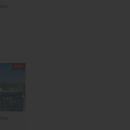
łów.
BIURA
ess