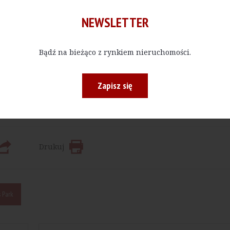
NEWSLETTER
Bądź na bieżąco z rynkiem nieruchomości.
Kup E-do
 bądź w określonej ilości, czytać materiały publikowane na na
Zapisz się
Drukuj
 Park