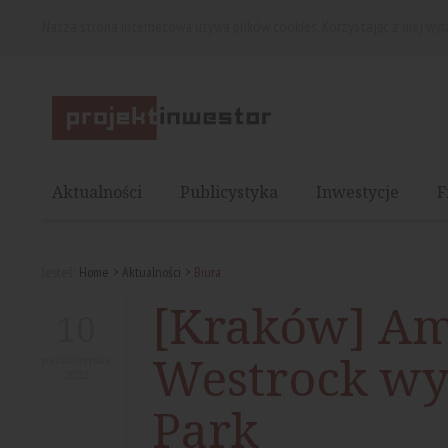
Nasza strona internetowa używa plików cookies. Korzystając z niej wy
Aktualności
Publicystyka
Inwestycje
F
Jesteś:
Home
Aktualności
Biura
[Kraków] Am
10
Westrock wy
października
2022
Park