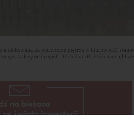
ową ulokowaną na pierwszym piętrze w biurowcu D, stan
ego. Należy on do spółki Globalworth, która na najbliżs