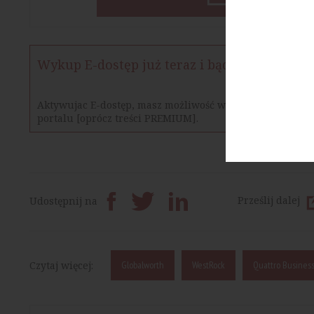
Wykup E-dostęp już teraz i bądź na bieżąco
Aktywujac E-dostęp, masz możliwość w określonym czasie
portalu [oprócz treści PREMIUM].
Prześlij dalej
Udostępnij na
Czytaj więcej:
Globalworth
WestRock
Quattro Business