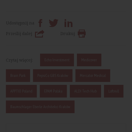
Udostępnij na
Prześlij dalej
Drukuj
Czytaj więcej:
Echo Investment
Medicover
Brain Park
PepsiCo GBS Kraków
Mercator Medical
APPTIO Poland
EPAM Polska
ALDI Tech Hub
Loftmill
Baumschlager Eberle Architekci Kraków