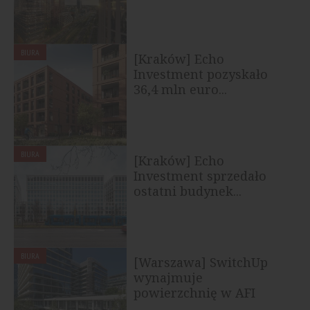
BIURA
[Kraków] Echo
Investment pozyskało
36,4 mln euro...
BIURA
[Kraków] Echo
Investment sprzedało
ostatni budynek...
BIURA
[Warszawa] SwitchUp
wynajmuje
powierzchnię w AFI
Office House