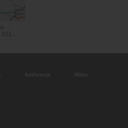
 w
S11...
owych i
ernaście...
n
Konferencje
Wideo