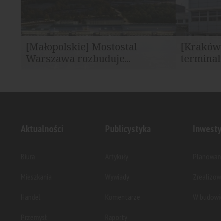
[Małopolskie] Mostostal
[Kraków
Warszawa rozbuduje...
termina
Mostostal Warszawa podpisał ze spółką
Spółka Mos
Kraków Airport umowę na realizację...
kluczowy et
Aktualności
Publicystyka
Inwesty
Biura
Artykuły
Planowan
Mieszkania
Wywiady
Zrealizo
Handel
Komentarze
W budowi
Przemysł
Raporty