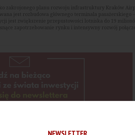
ko zakrojonego planu rozwoju infrastruktury Kraków Airp
nowana jest rozbudowa głównego terminala pasażerskiego 
ycji jest zwiększenie przepustowości lotniska do 19 milion
osnące zapotrzebowanie rynku i intensywny rozwój połącz
NEWSLETTER