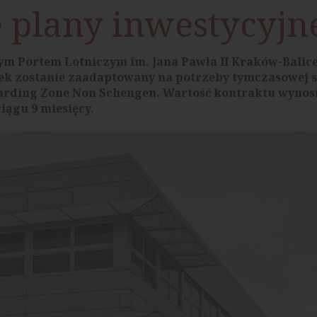
e plany inwestycyjn
m Portem Lotniczym im. Jana Pawła II Kraków-Bali
ek zostanie zaadaptowany na potrzeby tymczasowej s
arding Zone Non Schengen. Wartość kontraktu wynosi
iągu 9 miesięcy.