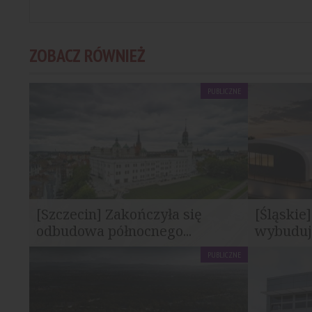
ZOBACZ RÓWNIEŻ
PUBLICZNE
[Szczecin] Zakończyła się
[Śląskie
odbudowa północnego...
wybuduje
PUBLICZNE
Zakończył się projekt odbudowy skrzydła
Mostostal 
północnego Zamku Książąt Pomorskich...
Regionalny