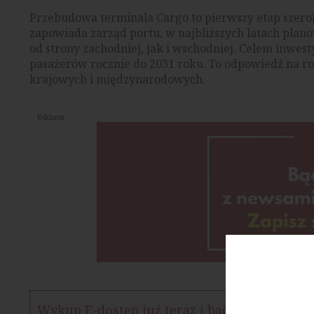
Przebudowa terminala Cargo to pierwszy etap szero
zapowiada zarząd portu, w najbliższych latach pla
od strony zachodniej, jak i wschodniej. Celem inwest
pasażerów rocznie do 2031 roku. To odpowiedź na r
krajowych i międzynarodowych.
Reklama
Wykup E-dostęp już teraz i bądź na bieżąco