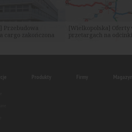
] Przebudowa
[Wielkopolska] Oferty
la cargo zakończona
przetargach na odcinki 
tostal Warszawa zakończyła
Generalna Dyrekcja Dróg Kraj
ap inwestycji na terenie...
Autostrad otrzymała łącznie czt
cje
Produkty
Firmy
Magazy
e
wane
e