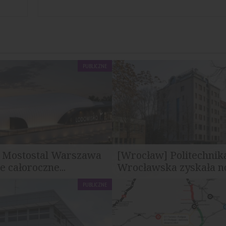
PUBLICZNE
] Mostostal Warszawa
[Wrocław] Politechnik
 całoroczne...
Wrocławska zyskała no
PUBLICZNE
Warszawa podpisał umowę z
Zakończyła się przebudowa i 
m Centrum Gospodarki...
budynku dydaktycznego Politec