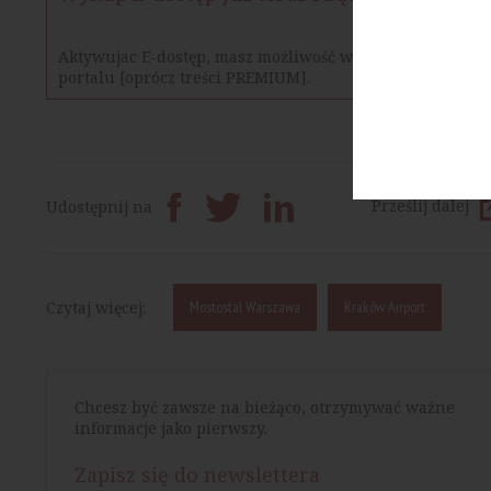
Aktywujac E-dostęp, masz możliwość w określonym czasie
portalu [oprócz treści PREMIUM].
Prześlij dalej
Udostępnij na
Czytaj więcej:
Mostostal Warszawa
Kraków Airport
Chcesz być zawsze na bieżąco, otrzymywać ważne
informacje jako pierwszy.
Zapisz się do newslettera