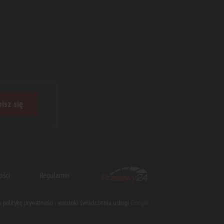
isz się
ości
Regulamin
na
politykę prywatności
i
warunki świadczenia usługi
Google.