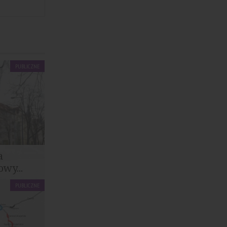
PUBLICZNE
a
wy...
PUBLICZNE
rozbudowa
hniki...