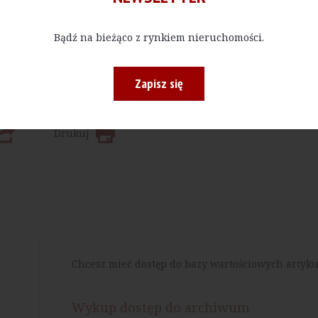
Kup E-do
 bądź w określonej ilości, czytać materiały publikowane na na
Bądź na bieżąco z rynkiem nieruchomości.
Zapisz się
Drukuj
Chcesz mieć dostęp do bazy wartościowych artyku
Wykup dostęp do archiwum