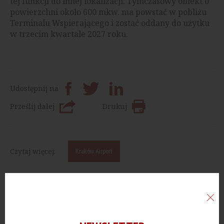
tej funkcji do innej lokalizacji. Tymczasowy obiekt o
powierzchni około 600 mkw. ma powstać w pobliżu
Terminalu Wspierającego i zostać oddany do użytku
w trzecim kwartale 2027 roku.
Udostępnij na
Prześlij dalej
Drukuj
Czytaj więcej:
Kraków Airport
Chcesz być zawsze na bieżąco, otrzymywać ważne
informacje jako pierwszy.