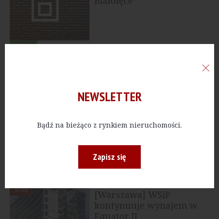
Białołęce
HANDEL
[Gliwice] Ruszyła
budowa nowego parku
handlowego przy ulicy...
NEWSLETTER
MIESZKANIA
[Warszawa] BLD Poland
Bądź na bieżąco z rynkiem nieruchomości.
inwestuje w nową
działkę na Białołęce
Zapisz się
BIURA
[Warszawa] WSiP
kontynuuje wynajem w
Equator II