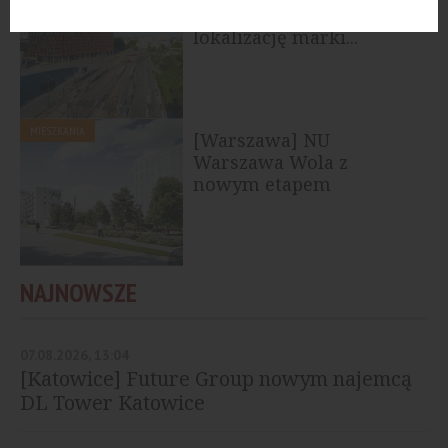
uruchomiono kolejną
lokalizację marki...
MIESZKANIA
[Warszawa] NU
Warszawa Wola z
nowym etapem
NAJNOWSZE
07.08.2026, 13:04
[Katowice] Future Group nowym najemcą
DL Tower Katowice