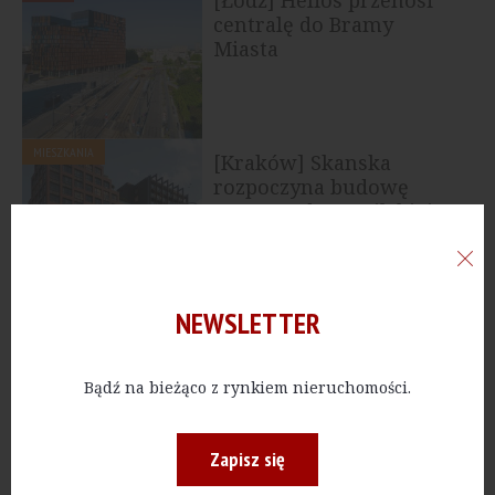
centralę do Bramy
Miasta
MIESZKANIA
[Kraków] Skanska
rozpoczyna budowę
Awangardy Mogilskiej
NEWSLETTER
BIURA
[Łódź] MakoLab zostaje
w Ogrodowa Office
Bądź na bieżąco z rynkiem nieruchomości.
Zapisz się
BIURA
[Łódź] W Bramie Miasta