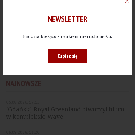
NEWSLETTER
BIURA
Bądź na bieżąco z rynkiem nieruchomości.
[Łódź] Islandzka firma
wprowadzi się do Bramy
Miasta
Zapisz się
NAJNOWSZE
06.08.2026, 17:15
[Gdańsk] Royal Greenland otworzył biuro
w kompleksie Wave
06.08.2026, 13:20