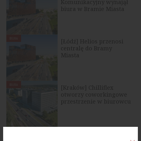
Komunikacyjny wynajął
biura w Bramie Miasta
BIURA
[Łódź] Helios przenosi
centralę do Bramy
Miasta
BIURA
[Kraków] Chilliflex
otworzy coworkingowe
przestrzenie w biurowcu
KREO
BIURA
[Łódź] TomTom zmienił
siedzibę