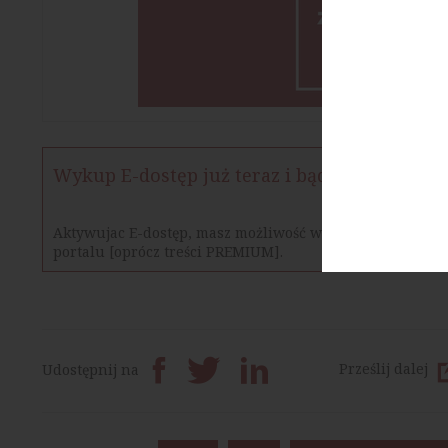
Wykup E-dostęp już teraz i bądź na bieżąco
Aktywujac E-dostęp, masz możliwość w określonym czasie
portalu [oprócz treści PREMIUM].
Prześlij dalej
Udostępnij na