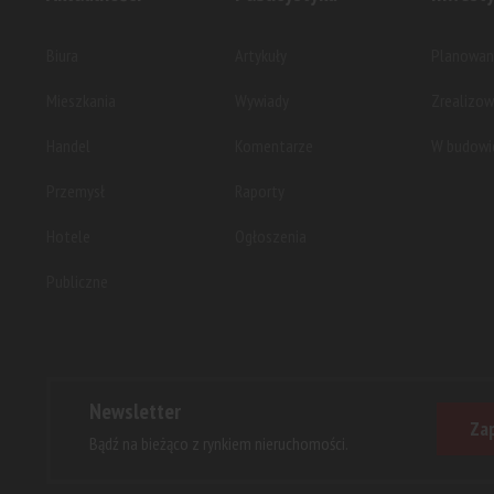
Biura
Artykuły
Planowan
Mieszkania
Wywiady
Zrealizo
Handel
Komentarze
W budowi
Przemysł
Raporty
Hotele
Ogłoszenia
Publiczne
Newsletter
Zap
Bądź na bieżąco z rynkiem nieruchomości.