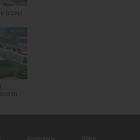
e trzeci
PRZEMYSŁ
nego
O
lmorin
u z firmą
stics Park
n
Konferencje
Wideo