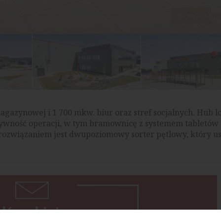
gazynowej i 1 700 mkw. biur oraz stref socjalnych. Hub l
tywność operacji, w tym bramownicę z systemem tabletów
 rozwiązaniem jest dwupoziomowy sorter pętlowy, który u