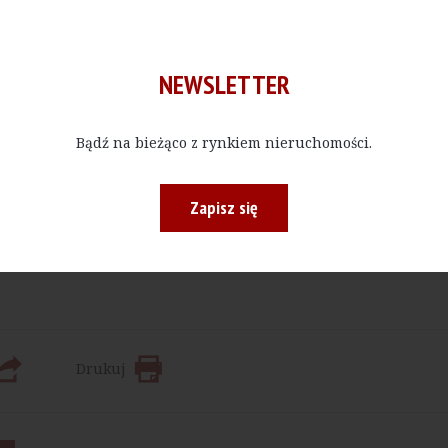
NEWSLETTER
Bądź na bieżąco z rynkiem nieruchomości.
Kup E-do
Zapisz się
 bądź w określonej ilości, czytać materiały publikowane na na
Drukuj