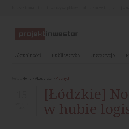
Nasza strona internetowa używa plików cookies. Korzystając z niej wy
Aktualności
Publicystyka
Inwestycje
F
Jesteś:
Home
Aktualności
Przemysł
[Łódzkie] N
15
w hubie log
kwietnia
2025