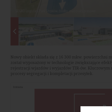
SEGRO Logistics Park Stryków, źródło: materiały prasowe
Nowy obiekt składa się z 16 300 mkw. powierzchni ma
został wyposażony w technologie zwiększające efek
rejestracji wjazdów i wyjazdów TIR-ów. Kluczowym
procesy segregacji i kompletacji przesyłek.
Reklama