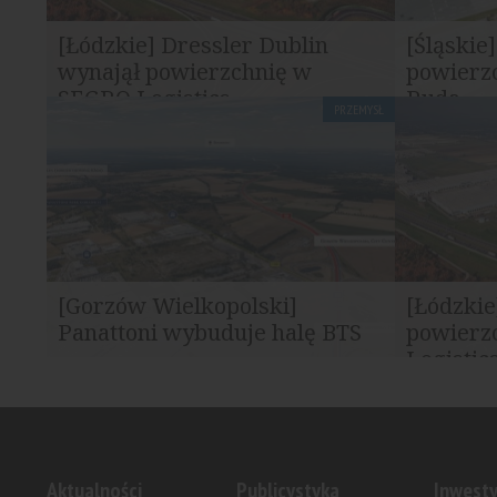
[Łódzkie] Dressler Dublin
[Śląskie
wynajął powierzchnię w
powierz
SEGRO Logistics...
Ruda...
PRZEMYSŁ
SEGRO podpisało umowę najmu z firmą
Operator lo
Dressler Dublin dotyczącą powierzchni w
rozszerza s
SEGRO...
Hillwood Ru
[Gorzów Wielkopolski]
[Łódzkie
Panattoni wybuduje halę BTS
powierz
dla DPD Polska
Logistics.
Panattoni rozpoczął realizację kolejnego
SEGRO rozsz
etapu inwestycji Panattoni Park Gorzów
Rittal w ra
II. W jego...
Stryków...
Aktualności
Publicystyka
Inwesty