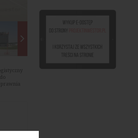
SEGRO Logistics Park Stryków, źródło: materiały prasowe
ogistyczny
 do
sprawnia