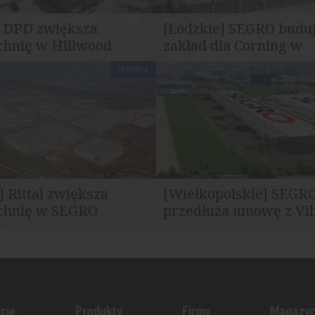
] DPD zwiększa
[Łódzkie] SEGRO buduj
chnię w Hillwood
zakład dla Corning w
Strykowie
PRZEMYSŁ
gistyczny DPD Polska
SEGRO rozpoczął budowę kolej
woją obecność w parku
obiektu dla Corning Optical
da Śląska...
Communications Polska w...
] Rittal zwiększa
[Wielkopolskie] SEGR
chnię w SEGRO
przedłuża umowę z Vi
..
Garden
erzyło współpracę z firmą
SEGRO przedłużył umowę najm
mach SEGRO Logistics Park
Vilmorin Garden w SEGRO Logi
Poznań...
cje
Produkty
Firmy
Magazy