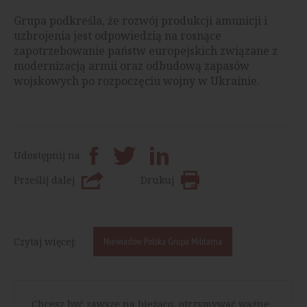
Grupa podkreśla, że rozwój produkcji amunicji i
uzbrojenia jest odpowiedzią na rosnące
zapotrzebowanie państw europejskich związane z
modernizacją armii oraz odbudową zapasów
wojskowych po rozpoczęciu wojny w Ukrainie.
Udostępnij na
Prześlij dalej
Drukuj
Czytaj więcej:
Niewiadów Polska Grupa Militarna
Chcesz być zawsze na bieżąco, otrzymywać ważne