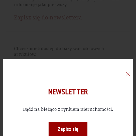
informacje jako pierwszy.
Zapisz się do newslettera
Chcesz mieć dostęp do bazy wartościowych
artykułów.
Wykup dostęp do archiwum
NEWSLETTER
NAJNOWSZE
Bądź na bieżąco z rynkiem nieruchomości.
06.08.2026, 12:41
[Wrocław] JAS-FBG przedłuża najem w
SEGRO Park Wrocław
Zapisz się