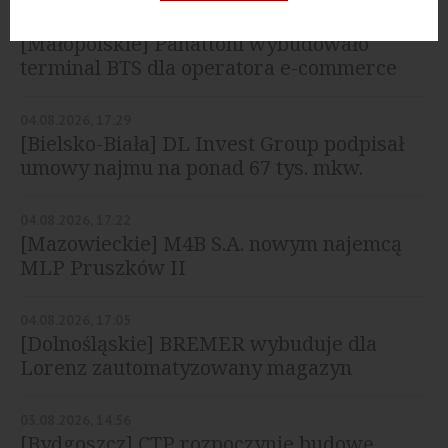
05.08.2026, 12:48
[Małopolskie] Panattoni wybudowało
terminal BTS dla operatora e-commerce
04.08.2026, 17:29
[Bielsko-Biała] DL Invest Group podpisał
umowy najmu na ponad 67 tys. mkw.
04.08.2026, 17:22
[Mazowieckie] M4B S.A. nowym najemcą
MLP Pruszków II
04.08.2026, 17:05
[Dolnośląskie] BREMER wybuduje dla
Lorenz zautomatyzowany magazyn
03.08.2026, 14:56
[Bydgoszcz] CTP rozpoczynie budowę