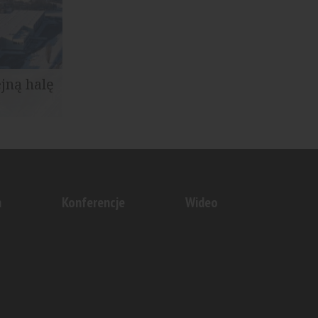
ejną halę
ublin East
ono...
n
Konferencje
Wideo