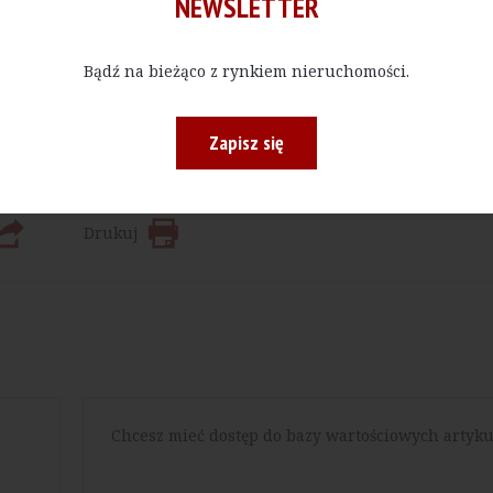
NEWSLETTER
Kup E-do
Bądź na bieżąco z rynkiem nieruchomości.
 bądź w określonej ilości, czytać materiały publikowane na na
Zapisz się
Drukuj
Chcesz mieć dostęp do bazy wartościowych artyku