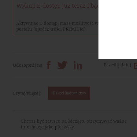
Wykup E-dostęp już teraz i bądź na bieżąco
Aktywujac E-dostęp, masz możliwość w określonym czasie
portalu [oprócz treści PREMIUM].
Prześlij dalej
Udostępnij na
Czytaj więcej:
Dekpol Budownictwo
Chcesz być zawsze na bieżąco, otrzymywać ważne
informacje jako pierwszy.