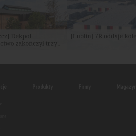
zcz] Dekpol
[Lublin] 7R oddaje kol
two zakończył trzy...
wnictwo zakończył realizację
W ramach kompleksu 7R Park L
któw dla firmy Tele-Fonika...
I przy ul. Mełgiewskiej zakończ
cje
Produkty
Firmy
Magazy
e
wane
e