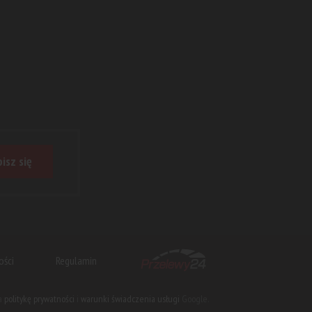
isz się
ości
Regulamin
na
politykę prywatności
i
warunki świadczenia usługi
Google.