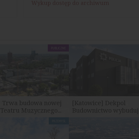
Wykup dostęp do archiwum
PUBLICZNE
] Trwa budowa nowej
[Katowice] Dekpol
 Teatru Muzycznego...
Budownictwo wybuduje
PRZEMYSŁ
ce przy budowie nowej
Firma Dekpol Budownictwo po
atru Muzycznego w...
umowę na realizację nowej sied