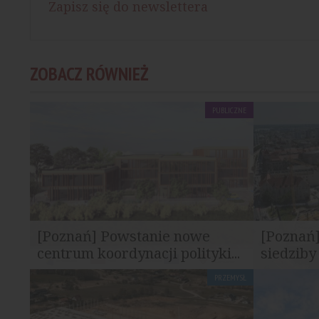
Zapisz się do newslettera
ZOBACZ RÓWNIEŻ
PUBLICZNE
[Poznań] Powstanie nowe
[Poznań
centrum koordynacji polityki...
siedziby
PRZEMYSŁ
Dekpol Budownictwo zrealizuje budowę
Trwają pra
centrum koordynacji polityki społecznej...
siedziby Te