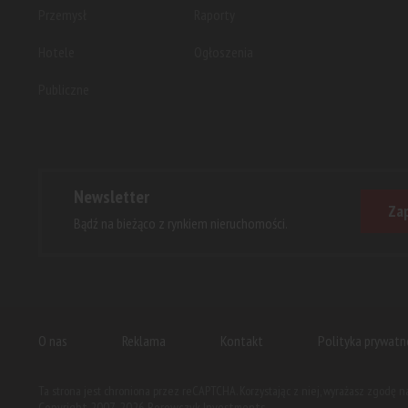
Przemysł
Raporty
Hotele
Ogłoszenia
Publiczne
Newsletter
Zap
Bądź na bieżąco z rynkiem nieruchomości.
O nas
Reklama
Kontakt
Polityka prywatn
Ta strona jest chroniona przez reCAPTCHA. Korzystając z niej, wyrażasz zgodę 
Copyright 2007-2026 Borowczyk Investments