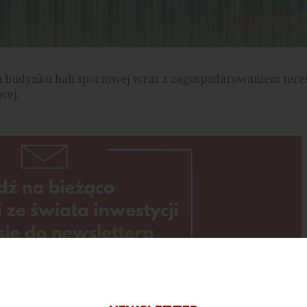
u budynku hali sportowej wraz z zagospodarowaniem tere
cej.