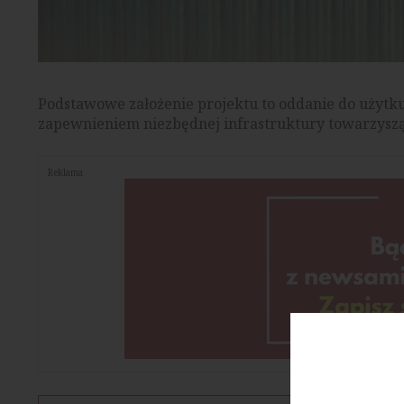
Podstawowe założenie projektu to oddanie do użytk
zapewnieniem niezbędnej infrastruktury towarzyszą
Reklama