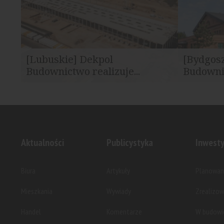
[Lubuskie] Dekpol
[Bydgos
Budownictwo realizuje...
Budownic
Dekpol Budownictwo prowadzi realizację
Dekpol Budo
dwuetapowej inwestycji...
trzech proje
Aktualności
Publicystyka
Inwesty
Biura
Artykuły
Planowan
Mieszkania
Wywiady
Zrealizo
Handel
Komentarze
W budowi