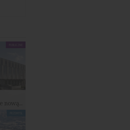
PUBLICZNE
 nową...
PRZEMYSŁ
dpisała
ziby...