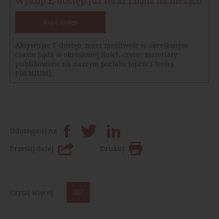
Wykup E-dostęp już teraz i bądź na bieżąco
Kup E-dostęp
Aktywujac E-dostęp, masz możliwość w określonym
czasie bądź w określonej ilości, czytać materiały
publikowane na naszym portalu [oprócz treści
PREMIUM].
Udostępnij na
Prześlij dalej
Drukuj
Czytaj więcej:
S17