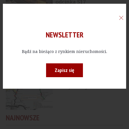
odcinka S17
PUBLICZNE
[Lubelskie] Budimex
NEWSLETTER
wybuduje odcinek trasy
S17
Bądź na bieżąco z rynkiem nieruchomości.
Zapisz się
PUBLICZNE
[Lubelskie] Budowa S17
do granicy z Ukrainą –
cztery oferty w...
NAJNOWSZE