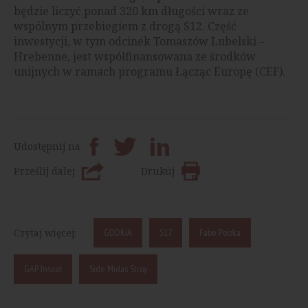
będzie liczyć ponad 320 km długości wraz ze
wspólnym przebiegiem z drogą S12. Część
inwestycji, w tym odcinek Tomaszów Lubelski –
Hrebenne, jest współfinansowana ze środków
unijnych w ramach programu Łącząc Europę (CEF).
Udostępnij na
Prześlij dalej
Drukuj
Czytaj więcej:
GDDKiA
S17
Fabe Polska
GAP Insaat
Side Midas Stroy