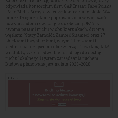
Za projekt i realizację blisko 10-kilometrowej trasy
odpowiada konsorcjum firm GAP Insaat, Fabe Polska
i Side Midas Stroy, a wartość kontraktu to około 504
mln zł. Droga zostanie poprowadzona w większości
nowym śladem równolegle do obecnej DK17, z
dwoma pasami ruchu w obu kierunkach, dwoma
węzłami (Stary Zamość i Zamość Sitaniec) oraz 27
obiektami inżynierskimi, w tym 11 mostami i
siedmioma przejściami dla zwierząt. Powstaną także
wiadukty, system odwodnienia, drogi do obsługi
ruchu lokalnego i system zarządzania ruchem.
Budowa planowana jest na lata 2026–2028.
Reklama