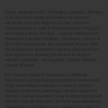
Droga ekspresowa S17 od Piask do granicy z Ukrainą
w Hrebennem została podzielona na dziewięć
odcinków o łącznej długości 125 km i wartości
szacowanej na 4,5 mld zł. Pierwsze prace trwają już
na trasach Zamość Wschód – Zamość Południe oraz
Tomaszów Lubelski Południe – Hrebenne. Jeszcze w
tym roku spodziewane jest uzyskanie decyzji ZRID
dla kolejnych fragmentów o łącznej długości 35 km
oraz ogłoszenie przetargów na dwa brakujące
odcinki Łopiennik – Krasnystaw i Zamość Sitaniec –
Zamość Wschód.
S17 docelowo połączy Warszawę z Lublinem,
Zamościem i przejściem granicznym w Hrebennem,
stając się ważnym szlakiem w ruchu krajowym i
międzynarodowym, ułatwiając również dojazd do
Lwowa. Obecnie kierowcy mają do dyspozycji ponad
180 km trasy od Warszawy do Piask oraz obwodnicę
Tomaszowa Lubelskiego, a po zakończeniu cała S17