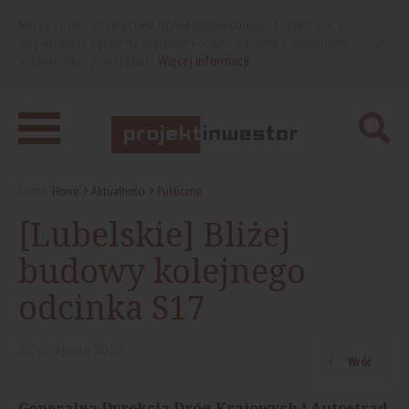
Nasza strona internetowa używa plików cookies. Korzystając z
niej wyrażasz zgodę na używanie cookies, zgodnie z aktualnymi
ustawieniami przeglądarki.
Więcej informacji
Jesteś:
Home
Aktualności
Publiczne
[Lubelskie] Bliżej
budowy kolejnego
odcinka S17
22
sierpnia
2025
Wróć
Generalna Dyrekcja Dróg Krajowych i Autostrad