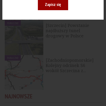
budowy Wschodniej...
Zapisz się
PUBLICZNE
[Szczecin] Powstanie
najdłuższy tunel
drogowy w Polsce
PUBLICZNE
[Zachodniopomorskie]
Kolejny odcinek S6
wokół Szczecina z...
NAJNOWSZE