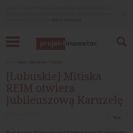
Nasza strona internetowa używa plików cookies. Korzystając z
niej wyrażasz zgodę na używanie cookies, zgodnie z aktualnymi
ustawieniami przeglądarki.
Więcej informacji
Jesteś:
Home
Aktualności
Handel
[Lubuskie] Mitiska
REIM otwiera
jubileuszową Karuzelę
24
kwietnia
2024
Wróć
Pod nazwą kryje się sieć komercyjnych obiektów