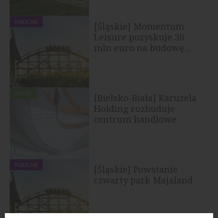
PUBLICZNE
[Śląskie] Momentum
Leisure pozyskuje 30
mln euro na budowę...
HANDEL
[Bielsko-Biała] Karuzela
Holding rozbuduje
centrum handlowe
PUBLICZNE
[Śląskie] Powstanie
czwarty park Majaland