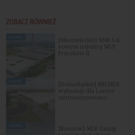
ZOBACZ RÓWNIEŻ
PRZEMYSŁ
[Mazowieckie] M4B S.A.
nowym najemcą MLP
Pruszków II
PRZEMYSŁ
[Dolnośląskie] BREMER
wybuduje dla Lorenz
zautomatyzowany...
PRZEMYSŁ
[Rzeszów] MLP Group
rozpoczęło budowę