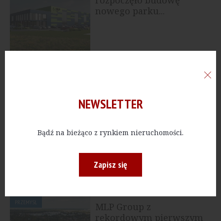
nowego parku...
PRZEMYSŁ
[Wielkopolskie] Stockly
nowym najemcą w
centrum logistycznym...
NEWSLETTER
PRZEMYSŁ
Bądź na bieżąco z rynkiem nieruchomości.
[Śląskie] MLP Group
rozpoczyna budowę
nowego parku...
Zapisz się
PRZEMYSŁ
MLP Group z
rekordowym pierwszym