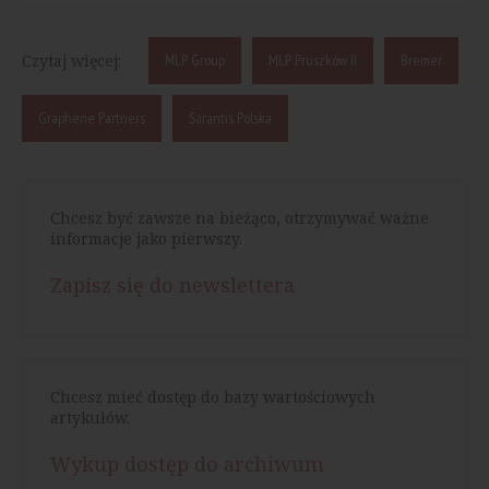
Czytaj więcej:
MLP Group
MLP Pruszków II
Bremer
Graphene Partners
Sarantis Polska
Chcesz być zawsze na bieżąco, otrzymywać ważne
informacje jako pierwszy.
Zapisz się do newslettera
Chcesz mieć dostęp do bazy wartościowych
artykułów.
Wykup dostęp do archiwum