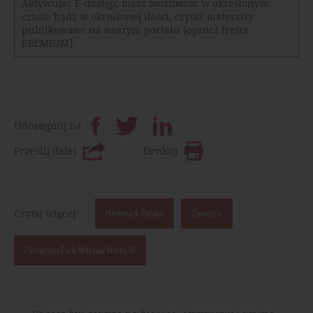
Aktywujac E-dostęp, masz możliwość w określonym
czasie bądź w określonej ilości, czytać materiały
publikowane na naszym portalu [oprócz treści
PREMIUM].
Udostępnij na
Prześlij dalej
Drukuj
Czytaj więcej:
Newmark Polska
Zymetric
Panattoni Park Warsaw North III