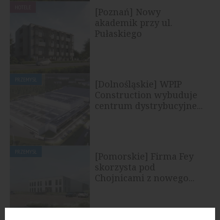
HOTELE
[Poznań] Nowy
akademik przy ul.
Pułaskiego
PRZEMYSŁ
[Dolnośląskie] WPIP
Construction wybuduje
centrum dystrybucyjne...
PRZEMYSŁ
[Pomorskie] Firma Fey
skorzysta pod
Chojnicami z nowego...