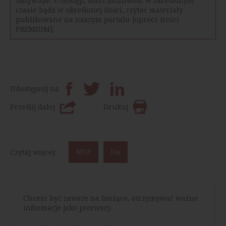
Aktywujac E-dostęp, masz możliwość w określonym
czasie bądź w określonej ilości, czytać materiały
publikowane na naszym portalu [oprócz treści
PREMIUM].
Udostępnij na
Prześlij dalej
Drukuj
Czytaj więcej:
W.P.I.P.
Fey
Chcesz być zawsze na bieżąco, otrzymywać ważne
informacje jako pierwszy.