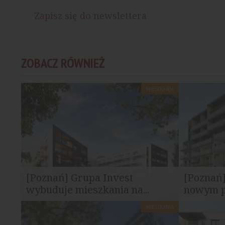
Zapisz się do newslettera
ZOBACZ RÓWNIEŻ
MIESZKANIA
[Poznań] Grupa Invest
[Poznań]
wybuduje mieszkania na...
nowym pr
MIESZKANIA
W Poznaniu przy ul. Mateckiego,
Deweloper z
realizowana jest inwestycja...
Ptasiej 28.