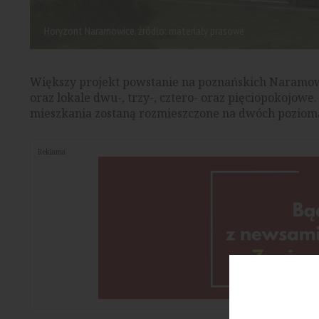
Horyzont Naramowice, źródło: materiały prasowe
Większy projekt powstanie na poznańskich Naramow
oraz lokale dwu-, trzy-, cztero- oraz pięciopokojow
mieszkania zostaną rozmieszczone na dwóch poziom
Reklama