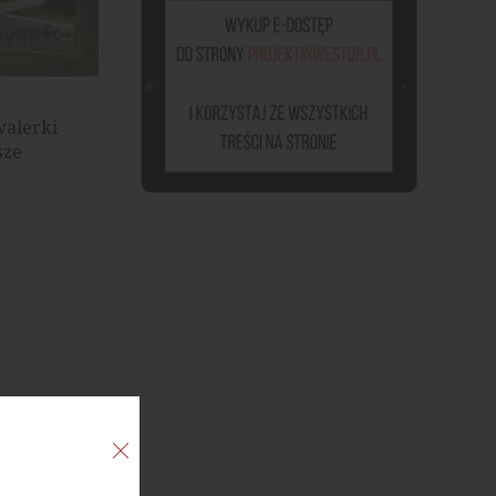
walerki
sze