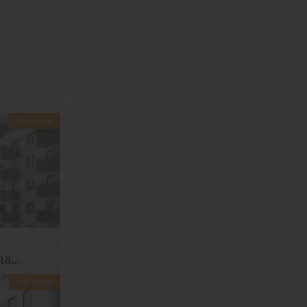
MIESZKANIA
t
...
MIESZKANIA
 8C