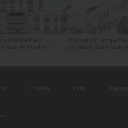
wa] Kaskadowy
[Warszawa] Grupa Inw
stanie na Pradze...
wybuduje kameralny 
inwestycja Grupy Inwest w
Inwestycja o nazwie Nova Prag
Przy ul. Koprzywiańskiej 2...
Pustelnicka realizowana będzie
cje
Produkty
Firmy
Magazy
e
wane
e