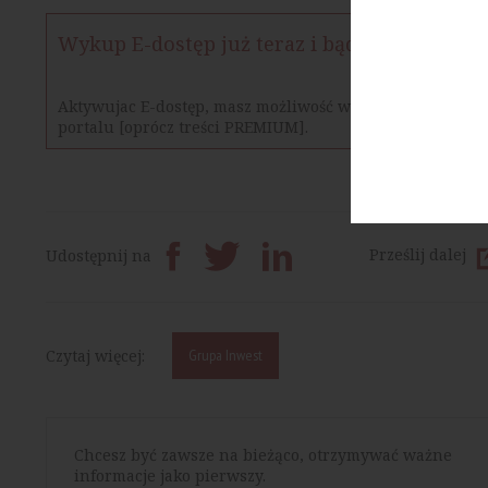
Wykup E-dostęp już teraz i bądź na bieżąco
Aktywujac E-dostęp, masz możliwość w określonym czasie
portalu [oprócz treści PREMIUM].
Prześlij dalej
Udostępnij na
Czytaj więcej:
Grupa Inwest
Chcesz być zawsze na bieżąco, otrzymywać ważne
informacje jako pierwszy.