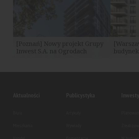
[Poznań] Nowy projekt Grupy
[Warsza
Inwest S.A. na Ogrodach
budynek 
Warszawski deweloper zamierza
To kolejna 
wybudować budynek zamieszkania...
Warszawie. 
Aktualności
Publicystyka
Inwesty
Biura
Artykuły
Planowan
Mieszkania
Wywiady
Zrealizo
Handel
Komentarze
W budowi