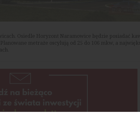
icach. Osiedle Horyzont Naramowice będzie posiadać ka
e. Planowane metraże oscylują od 25 do 106 mkw, a najwięk
ach.