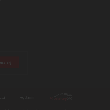
isz się
ości
Regulamin