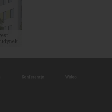
est
budynek
a
 u...
n
Konferencje
Wideo