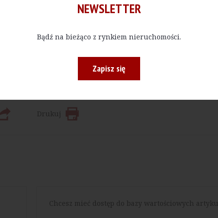
NEWSLETTER
Kup E-do
Bądź na bieżąco z rynkiem nieruchomości.
 bądź w określonej ilości, czytać materiały publikowane na na
Zapisz się
Drukuj
Chcesz mieć dostęp do bazy wartościowych artyku