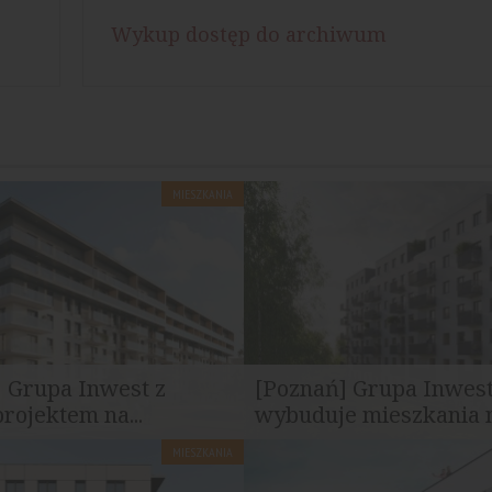
Wykup dostęp do archiwum
MIESZKANIA
 Grupa Inwest z
[Poznań] Grupa Inwes
ojektem na...
wybuduje mieszkania na
MIESZKANIA
aplanował inwestycję przy ul.
Łącznie w inwestycji Jasielska
 Budynek utrzymany w...
powstaną 374 mieszkania. W...