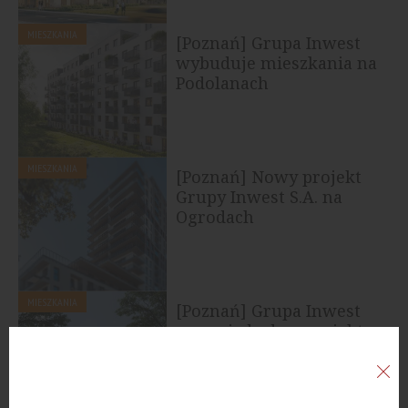
MIESZKANIA
[Poznań] Grupa Inwest
wybuduje mieszkania na
Podolanach
MIESZKANIA
[Poznań] Nowy projekt
Grupy Inwest S.A. na
Ogrodach
MIESZKANIA
[Poznań] Grupa Inwest
zapowiada dwa projekty