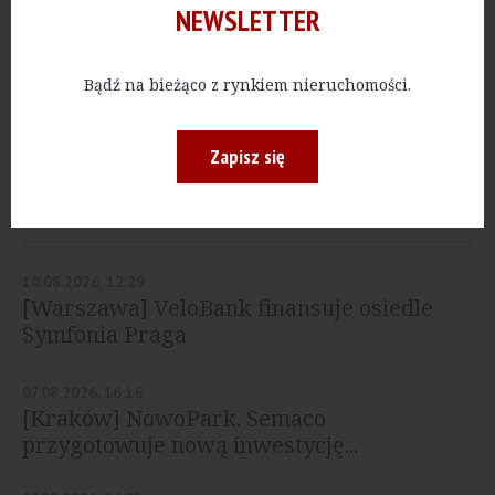
NEWSLETTER
MIESZKANIA
[Warszawa] Kaskadowy
budynek stanie na
Bądź na bieżąco z rynkiem nieruchomości.
Pradze Południe
Zapisz się
NAJNOWSZE
10.08.2026, 12:29
[Warszawa] VeloBank finansuje osiedle
Symfonia Praga
07.08.2026, 16:16
[Kraków] NowoPark. Semaco
przygotowuje nową inwestycję...