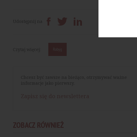
Prześlij dalej
Udostępnij na
Czytaj więcej:
Robyg
Chcesz być zawsze na bieżąco, otrzymywać ważne
informacje jako pierwszy.
Zapisz się do newslettera
ZOBACZ RÓWNIEŻ