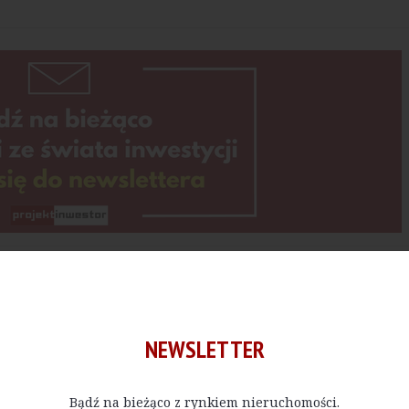
Kup E-do
NEWSLETTER
 bądź w określonej ilości, czytać materiały publikowane na na
Bądź na bieżąco z rynkiem nieruchomości.