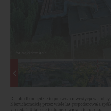
fot. projektinwestor.pl
Dla obu firm będzie to pierwsza inwestycja w stolicy
Nieruchomością przez wiele lat gospodarowała spółk
sprzedać. Udało się to dopiero wiosną tego roku.