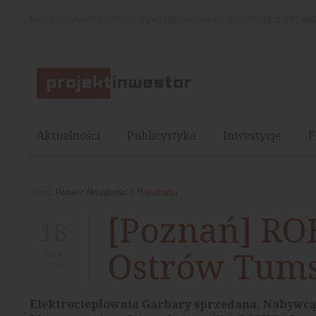
Nasza strona internetowa używa plików cookies. Korzystając z niej wy
Aktualności
Publicystyka
Inwestycje
F
Jesteś:
Home
Aktualności
Mieszkania
[Poznań] RO
18
Ostrów Tums
lipca
2019
Elektrociepłownia Garbary sprzedana. Nabywcą