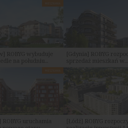
MIESZKANIA
w] ROBYG wybuduje
[Gdynia] ROBYG rozpo
edle na południu...
sprzedaż mieszkań w...
MIESZKANIA
owadza na rynek nową
ROBYG wprowadził do sprzeda
mieszkaniową we Wrocławiu...
mieszkań w inwestycji Dobre Mi
] ROBYG uruchamia
[Łódź] ROBYG rozpocz
 nowego etapu...
realizację inwestycji Lir