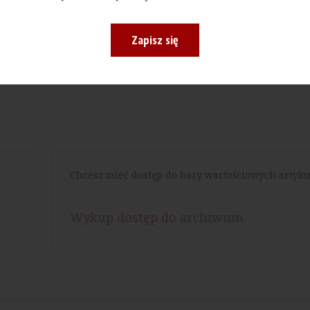
Zapisz się
Drukuj
Chcesz mieć dostęp do bazy wartościowych artyku
Wykup dostęp do archiwum