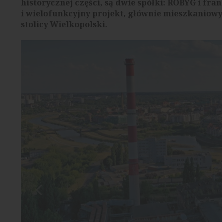
historycznej części, są dwie spółki: ROBYG i f
i wielofunkcyjny projekt, głównie mieszkaniowy
stolicy Wielkopolski.