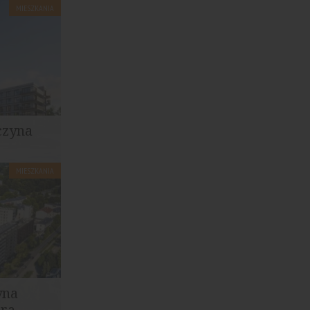
MIESZKANIA
czyna
MIESZKANIA
ży 127
ejsce...
yna
a...