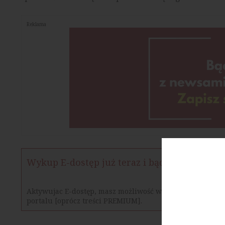
Reklama
Wykup E-dostęp już teraz i bądź na bieżąco
Aktywujac E-dostęp, masz możliwość w określonym czasie
portalu [oprócz treści PREMIUM].