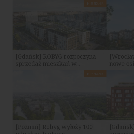
MIESZKANIA
[Gdańsk] ROBYG rozpoczyna
[Wrocła
sprzedaż mieszkań w...
nowe osi
MIESZKANIA
ROBYG rozpoczął sprzedaż mieszkań w
ROBYG wpr
nowej inwestycji Pas Startowy...
inwestycję 
[Poznań] Robyg wyłoży 100
[Gdańsk
mln zł na budowę...
sprzedaż