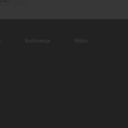
dzki rynek
nny...
n
Konferencje
Wideo