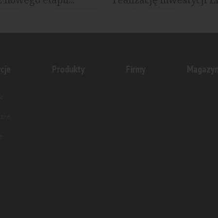
oczął sprzedaż kolejnego
Grupa ROBYG wprowadza na łó
tycji Nowa Wałowa –...
projekt Lira House – wielorodzi
cje
Produkty
Firmy
Magazy
e
wane
e