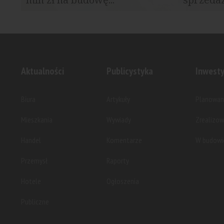
Elektrovnia Garbary to planowana,
ROBYG rozp
wieloetapowa inwestycja...
etapu inwes
Aktualności
Publicystyka
Inwesty
Biura
Artykuły
Planowan
Mieszkania
Wywiady
Zrealizo
Handel
Komentarze
W budowi
Przemysł
Raporty
Hotele
Ogłoszenia
Publiczne