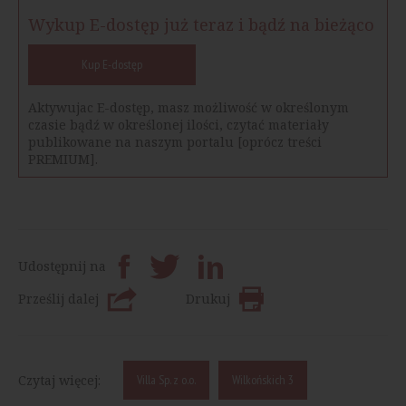
Wykup E-dostęp już teraz i bądź na bieżąco
Kup E-dostęp
Aktywujac E-dostęp, masz możliwość w określonym
czasie bądź w określonej ilości, czytać materiały
publikowane na naszym portalu [oprócz treści
PREMIUM].
Udostępnij na
Prześlij dalej
Drukuj
Czytaj więcej:
Villa Sp. z o.o.
Wilkońskich 3