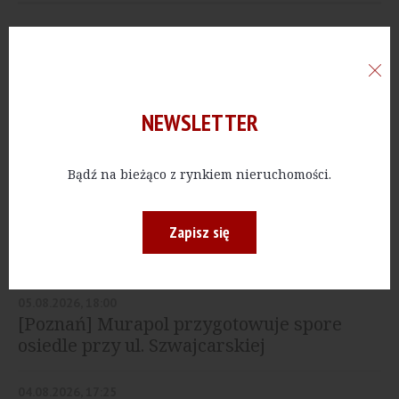
07.08.2026, 16:16
[Kraków] NowoPark. Semaco
przygotowuje nową inwestycję
mieszkaniową w Czyżynach
NEWSLETTER
07.08.2026, 16:03
[Kraków] Residenza Belcanto. Nowy
projekt na Grzegórzkach
Bądź na bieżąco z rynkiem nieruchomości.
06.08.2026, 13:24
Zapisz się
[Gdańsk] Develia rozpoczęła budowę
osiedla Żywiecka Vita
05.08.2026, 18:00
[Poznań] Murapol przygotowuje spore
osiedle przy ul. Szwajcarskiej
04.08.2026, 17:25