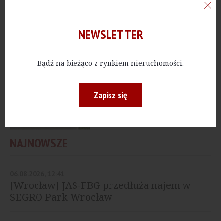
rozpoczyna budowę
nowej hali w City Point...
NEWSLETTER
Bądź na bieżąco z rynkiem nieruchomości.
PRZEMYSŁ
[Warszawa] Nowy
terminal cargo
ukończony
Zapisz się
NAJNOWSZE
06.08.2026, 12:41
[Wrocław] JAS-FBG przedłuża najem w
SEGRO Park Wrocław