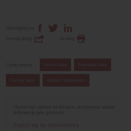
Udostępnij na
Prześlij dalej
Drukuj
Czytaj więcej:
Partners Group
Depenbrock Polska
City Point Okęcie
Peakside Capital Advisors
Chcesz być zawsze na bieżąco, otrzymywać ważne
informacje jako pierwszy.
Zapisz się do newslettera