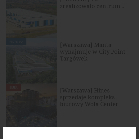
zrealizowało centrum...
PRZEMYSŁ
[Warszawa] Manta
wynajmuje w City Point
Targówek
BIURA
[Warszawa] Hines
sprzedaje kompleks
biurowy Wola Center
PRZEMYSŁ
[Warszawa] Peakside