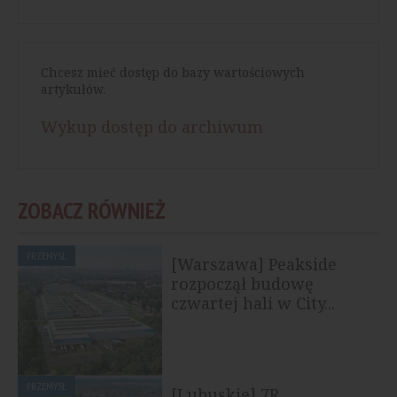
Chcesz mieć dostęp do bazy wartościowych
artykułów.
Wykup dostęp do archiwum
ZOBACZ RÓWNIEŻ
PRZEMYSŁ
[Warszawa] Peakside
rozpoczął budowę
czwartej hali w City...
PRZEMYSŁ
[Lubuskie] 7R