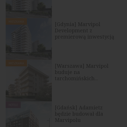
MIESZKANIA
[Gdynia] Marvipol
Development z
premierową inwestycją
MIESZKANIA
[Warszawa] Marvipol
buduje na
tarchomińskich...
HOTELE
[Gdańsk] Adamietz
będzie budował dla
Marvipolu