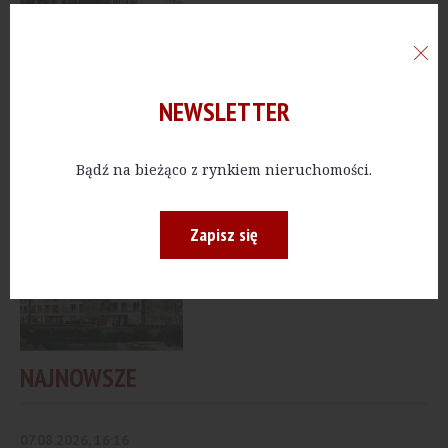
PUBLICZNE
[Warszawa] Karmar
zrealizuje zamówienie
NEWSLETTER
dla Uniwersytetu...
Bądź na bieżąco z rynkiem nieruchomości.
MIESZKANIA
[Warszawa] Na
Zapisz się
przełomie roku ruszy
budowa PianoForte
NAJNOWSZE
07.08.2026, 16:16