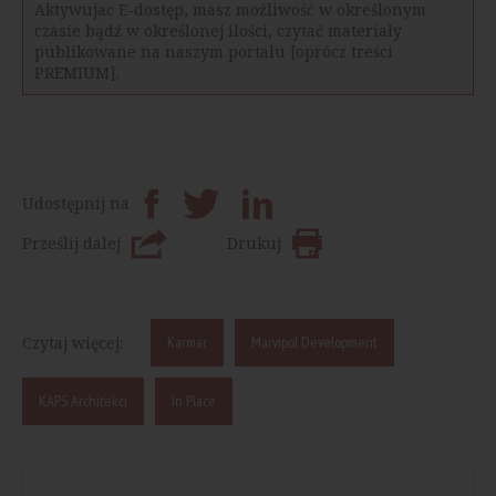
Aktywujac E-dostęp, masz możliwość w określonym
czasie bądź w określonej ilości, czytać materiały
publikowane na naszym portalu [oprócz treści
PREMIUM].
Udostępnij na
Prześlij dalej
Drukuj
Czytaj więcej:
Karmar
Marvipol Development
KAPS Architekci
In Place