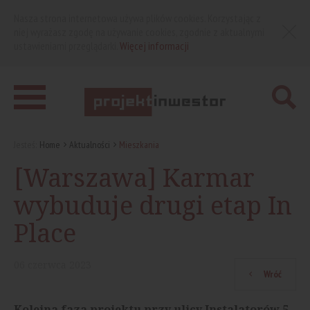
Nasza strona internetowa używa plików cookies. Korzystając z
niej wyrażasz zgodę na używanie cookies, zgodnie z aktualnymi
ustawieniami przeglądarki.
Więcej informacji
Jesteś:
Home
Aktualności
Mieszkania
[Warszawa] Karmar
wybuduje drugi etap In
Place
06
czerwca
2023
Wróć
Kolejna faza projektu przy ulicy Instalatorów 5