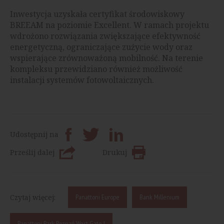
Inwestycja uzyskała certyfikat środowiskowy
BREEAM na poziomie Excellent. W ramach projektu
wdrożono rozwiązania zwiększające efektywność
energetyczną, ograniczające zużycie wody oraz
wspierające zrównoważoną mobilność. Na terenie
kompleksu przewidziano również możliwość
instalacji systemów fotowoltaicznych.
Udostępnij na
Prześlij dalej
Drukuj
Czytaj więcej:
Panattoni Europe
Bank Millenium
Panattoni Park Poznań West Gate I