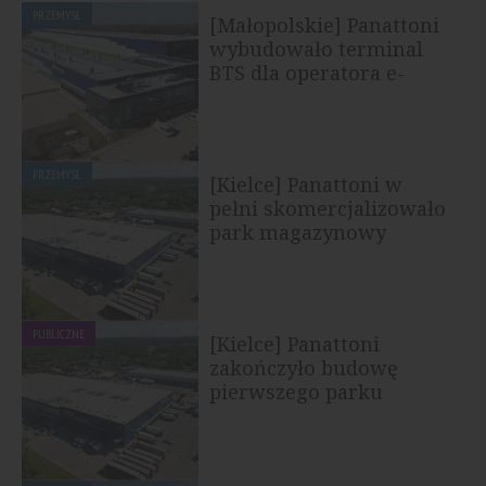
PRZEMYSŁ
[Małopolskie] Panattoni
wybudowało terminal
BTS dla operatora e-
commerce
PRZEMYSŁ
[Kielce] Panattoni w
pełni skomercjalizowało
park magazynowy
PUBLICZNE
[Kielce] Panattoni
zakończyło budowę
pierwszego parku
przemysłowego klasy A
w...