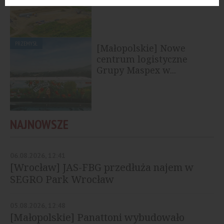
PRZEMYSŁ
[Małopolskie] Nowe
centrum logistyczne
Grupy Maspex w...
NAJNOWSZE
06.08.2026, 12:41
[Wrocław] JAS-FBG przedłuża najem w
SEGRO Park Wrocław
05.08.2026, 12:48
[Małopolskie] Panattoni wybudowało