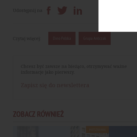
Prześlij dalej
Udostępnij na
Czytaj więcej:
Dino Polska
Grupa Antczak
Chcesz być zawsze na bieżąco, otrzymywać ważne
informacje jako pierwszy.
Zapisz się do newslettera
ZOBACZ RÓWNIEŻ
MIESZKANIA