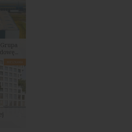
 Grupa
dowę...
MIESZKANIA
zację
ej