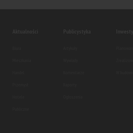
Grupa Antczak zrealizuje budowę
Grupa Masp
nowoczesnej hali...
dystrybucyj
Aktualności
Publicystyka
Inwesty
Biura
Artykuły
Planowan
Mieszkania
Wywiady
Zrealizo
Handel
Komentarze
W budowi
Przemysł
Raporty
Hotele
Ogłoszenia
Publiczne