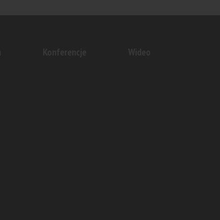
isłym
rda 7” –...
n
Konferencje
Wideo