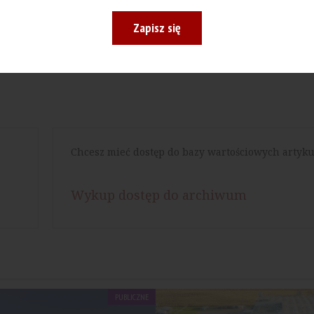
Drukuj
Zapisz się
Chcesz mieć dostęp do bazy wartościowych artyku
Wykup dostęp do archiwum
PUBLICZNE