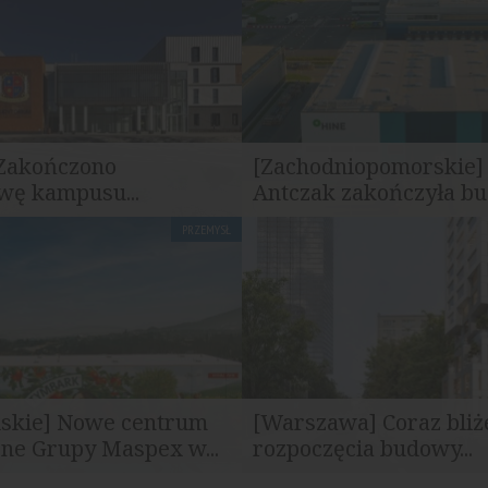
 Zakończono
[Zachodniopomorskie]
wę kampusu...
Antczak zakończyła bu
PRZEMYSŁ
ak zakończyła realizację
Grupa Antczak ukończyła reali
 kampusu mundurowego...
nowego obiektu...
lskie] Nowe centrum
[Warszawa] Coraz bliż
zne Grupy Maspex w...
rozpoczęcia budowy...