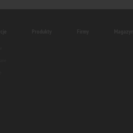
ex otworzyła nowe centrum
Grupa Antczak zrealizuje w śc
no-logistyczne w Tymbarku...
centrum Warszawy projekt „Twa
cje
Produkty
Firmy
Magazy
e
wane
e