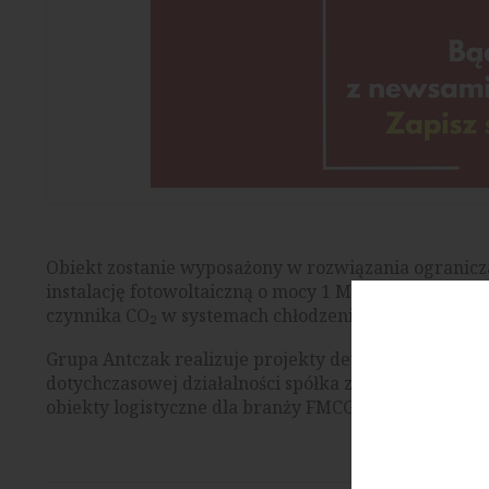
Obiekt zostanie wyposażony w rozwiązania ogranicz
instalację fotowoltaiczną o mocy 1 MW, systemy odzy
czynnika CO₂ w systemach chłodzenia.
Grupa Antczak realizuje projekty deweloperskie 
dotychczasowej działalności spółka zrealizowała inw
obiekty logistyczne dla branży FMCG.