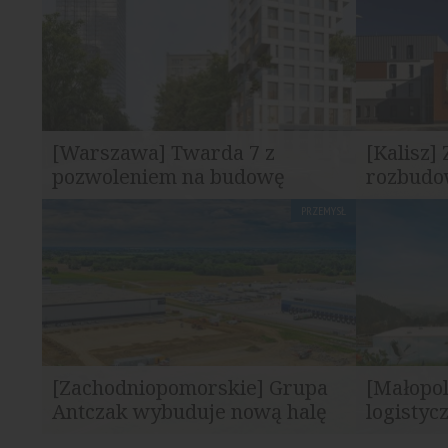
[Warszawa] Twarda 7 z
[Kalisz]
pozwoleniem na budowę
rozbudo
PRZEMYSŁ
Przy ul. Twardej 7 w Warszawie
Grupa Antcz
powstanie 105-metrowy budynek...
rozbudowy
[Zachodniopomorskie] Grupa
[Małopo
Antczak wybuduje nową halę
logistyc