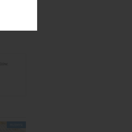
łów.
PRZEMYSŁ