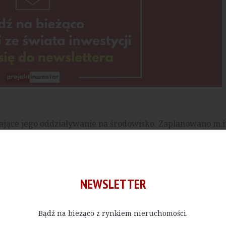
ające jego oddziaływanie na środowisko. Zaplanowano m.i
sku ciepła z instalacji chłodniczych oraz wykorzystanie n
i wykonawcze w sektorze mieszkaniowym oraz przemysłow
estycje w wielu miastach w Polsce i za granicą, w tym rów
NEWSLETTER
Bądź na bieżąco z rynkiem nieruchomości.