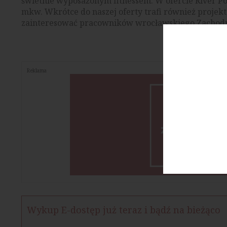
świetnie wyposażonym fitnessem. W ofercie River 
mkw. Wkrótce do naszej oferty trafi również projek
zainteresować pracowników wrocławskiego Zachodn
Reklama
Wykup E-dostęp już teraz i bądź na bieżąco