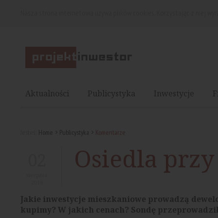
Nasza strona internetowa używa plików cookies. Korzystając z niej wy
Aktualności
Publicystyka
Inwestycje
F
Jesteś:
Home
Publicystyka
Komentarze
Osiedla przy
02
sierpnia
2018
Jakie inwestycje mieszkaniowe prowadzą dewelo
kupimy? W jakich cenach? Sondę przeprowadził