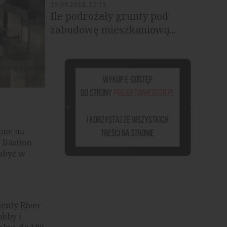
25.09.2018, 12:53
Ile podrożały grunty pod
zabudowę mieszkaniową...
one na
 Bastion
nabyć w
enty River
obby i