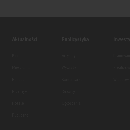
Aktualności
Publicystyka
Inwesty
Biura
Artykuły
Planowan
Mieszkania
Wywiady
Zrealizo
Handel
Komentarze
W budowi
Przemysł
Raporty
Hotele
Ogłoszenia
Publiczne