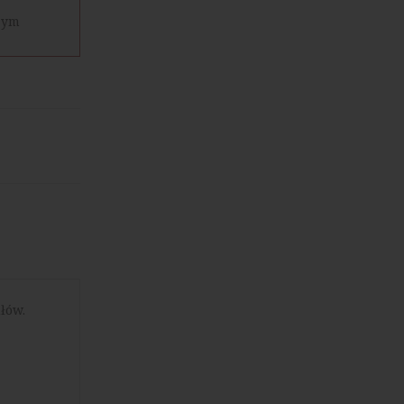
szym
łów.