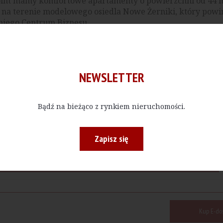
Point mamy komfortowe apartamenty o powierzchni od 44 
t na terenie modelowego osiedla Nowe Żerniki, który powi
iego Centrum Biznesu.
NEWSLETTER
Bądź na bieżąco z rynkiem nieruchomości.
Zapisz się
Kup E-do