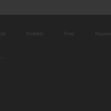
cje
Produkty
Firmy
Magazy
e
wane
e