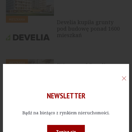
MIESZKANIA
Develia kupiła grunty
pod budowę ponad 1600
mieszkań
MIESZKANIA
[Warszawa] Develia
rozpoczęła sprzedaż
mieszkań w inwestycji...
NEWSLETTER
MIESZKANIA
[Warszawa] Yareal
Bądź na bieżąco z rynkiem nieruchomości.
rozpoczął przedsprzedaż
mieszkań w inwestycji...
Zapisz się