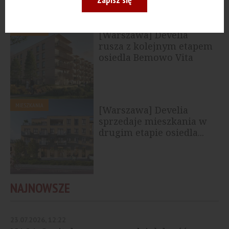
MIESZKANIA
[Warszawa] Develia
rusza z kolejnym etapem
osiedla Bemowo Vita
MIESZKANIA
[Warszawa] Develia
sprzedaje mieszkania w
drugim etapie osiedla...
NAJNOWSZE
23.07.2026, 12:22