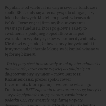
Popularne od wielu lat na całym świecie fundusze i
spółki REIT, stały się alternatywą dla obligacji czy
lokat bankowych. Model ten powoli wkracza do
Polski. Coraz więcej firm myśli o stworzeniu
własnego funduszu, którego główne zalety to
zwolnienie z podójnego opodatkowania pod
warunkiem wypłaty zysków w postaci dywidendy.
Nie dziwi więc fakt, że inwestorzy indywidualni i
instytucjonalni chętnie lokują swój kapitał właśne w
tę formę biznesu.
- Do tej pory sieci inwestowały w zakup nieruchomości
na własność, teraz coraz częściej decydują się na
długoterminowy wynajem
– mówi
Bartosz
Kazimierczuk
, prezes spółki Tower
Investments, która planuje tworzenie własnego
Funduszu -
REIT zapewnia inwestorom szereg korzyści
– wysoką płynność i stopę zwrotu, zwolnienie z
podatku CIT, czy wreszcie regularną wypłatę
dywidendy na poziomie aż 80-90% zysku. To bardzo