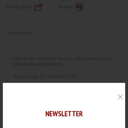
Prześlij dalej
Drukuj
Czytaj więcej:
Chcesz być zawsze na bieżąco, otrzymywać ważne
informacje jako pierwszy.
Zapisz się do newslettera
Chcesz mieć dostęp do bazy wartościowych
artykułów.
NEWSLETTER
Wykup dostęp do archiwum