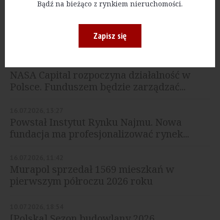
Bądź na bieżąco z rynkiem nieruchomości.
NAJNOWSZE
Zapisz się
23.07.2026, 12:22
NASA Capital rozpoczyna działalność w
Polsce. Funduszem będzie zarządzać...
16.07.2026, 13:27
Powstał Instytut Rynku Najmu. Nowa
fundacja ma profesjonalizować rynek...
16.07.2026, 11:42
Murapol sprzedał 1569 mieszkań w
pierwszym półroczu 2026 roku
10.07.2026, 18:54
[Polska] Sezon budowlany 2026.