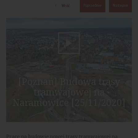
Poprzednie
Nastepne
Wróć
[Poznań] Budowa trasy
tramwajowej na
Naramowice [25/11/2020]
Prace na budowie nowej trasy tramwajowej na