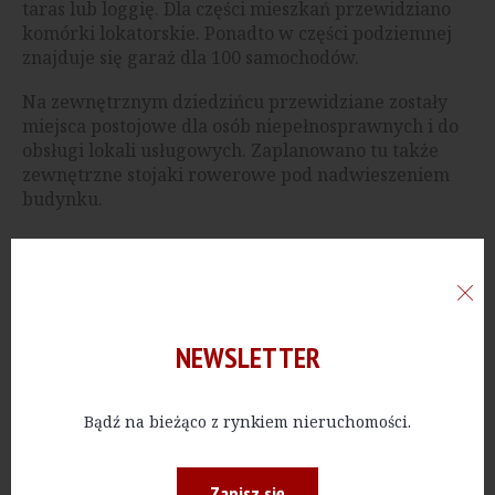
taras lub loggię. Dla części mieszkań przewidziano
komórki lokatorskie. Ponadto w części podziemnej
znajduje się garaż dla 100 samochodów.
Na zewnętrznym dziedzińcu przewidziane zostały
miejsca postojowe dla osób niepełnosprawnych i do
obsługi lokali usługowych. Zaplanowano tu także
zewnętrzne stojaki rowerowe pod nadwieszeniem
budynku.
Reklama
NEWSLETTER
Bądź na bieżąco z rynkiem nieruchomości.
Zapisz się