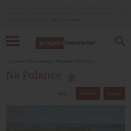
Nasza strona internetowa używa plików cookies. Korzystając z
niej wyrażasz zgodę na używanie cookies, zgodnie z aktualnymi
ustawieniami przeglądarki.
Więcej informacji
Jesteś:
Home
Baza inwestycji
W budowie
Na Polance
Na Polance
Poprzednie
Nastepne
Wróć