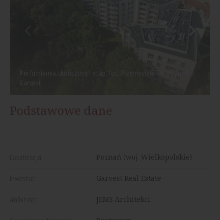
Perfumiarnia,ukończony I etap, fot. Przemysław Turlej, źródło:
Garvest
Podstawowe dane
Lokalizacja:
Poznań (woj. Wielkopolskie)
Inwestor:
Garvest Real Estate
Architekt:
JEMS Architekci