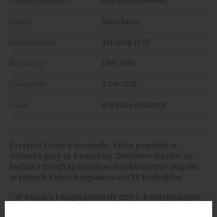
Generalny wykonawca:
Atal Wykonawstwo
Funkcja:
Mieszkania
Liczba mieszkań:
331 [etap I i II]
Rozpoczęcie:
I kw. 2018
Zakończenie:
II kw. 2022
Status:
w trakcie realizacji
Przystań Letnica to osiedle, które powstało w
Gdańsku przy ul. Letnickiej. Docelowo składać się
będzie z trzech spójnych architektonicznie etapów,
w ramach których zaplanowano 16 budynków.
- W ramach I etapu powstały trzy 6-kondygnacyjne
budynki, które mieszczą 141 mieszkań i 8 lokali