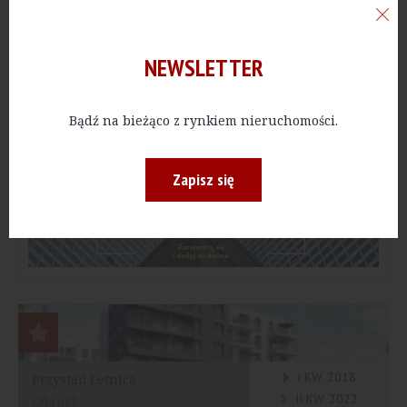
usługowych.
- II etap inwestycji obejmie budowę czterech
budynków ze 190 mieszkaniami i 12 lokalami
NEWSLETTER
usługowymi, na parterach dwóch budynków. W
podziemnej hali garażowej znajdą się 233 miejsca
postojowe.
Bądź na bieżąco z rynkiem nieruchomości.
Reklama
Zapisz się
I KW. 2018
Przystań Letnica
II KW. 2022
Gdańsk