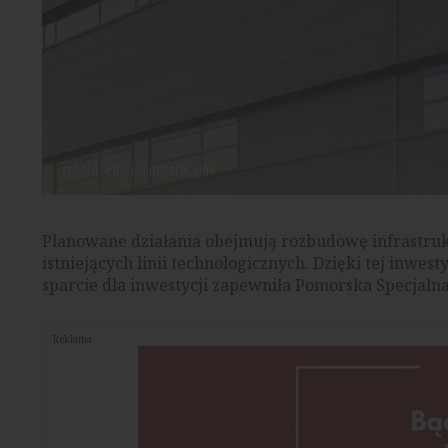
źródło: zdjęcie ilustracyjne
Planowane działania obejmują rozbudowę infrastru
istniejących linii technologicznych. Dzięki tej inwe
sparcie dla inwestycji zapewniła Pomorska Specjaln
Reklama