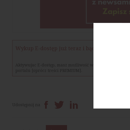
Wykup E-dostęp już teraz i bądź na bieżąco
Aktywujac E-dostęp, masz możliwość w określonym czasie
portalu [oprócz treści PREMIUM].
Prześlij dalej
Udostępnij na