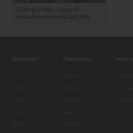
[Małopolskie] Canpack
rozbudował swoją fabrykę
Producent aluminiowych puszek i
wieczek napojowych, uruchomił w...
Aktualności
Publicystyka
Inwesty
Biura
Artykuły
Planowan
Mieszkania
Wywiady
Zrealizo
Handel
Komentarze
W budowi
Przemysł
Raporty
Hotele
Ogłoszenia