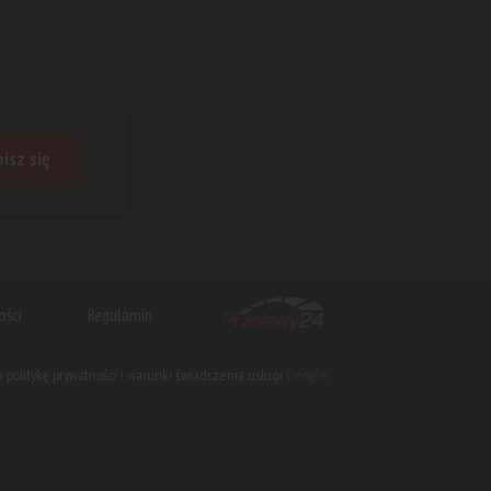
isz się
ości
Regulamin
na
politykę prywatności
i
warunki świadczenia usługi
Google.