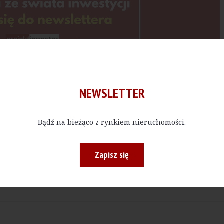
Kup E-do
NEWSLETTER
 bądź w określonej ilości, czytać materiały publikowane na na
Bądź na bieżąco z rynkiem nieruchomości.
Zapisz się
Drukuj