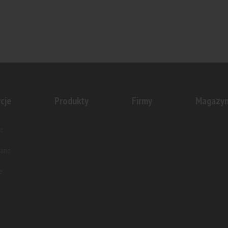
cje
Produkty
Firmy
Magazy
e
wane
e