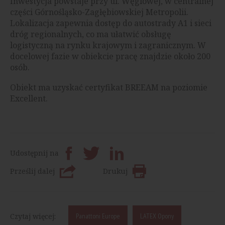
Inwestycja powstaje przy ul. Węglowej, w centralnej
części Górnośląsko-Zagłębiowskiej Metropolii.
Lokalizacja zapewnia dostęp do autostrady A1 i sieci
dróg regionalnych, co ma ułatwić obsługę
logistyczną na rynku krajowym i zagranicznym. W
docelowej fazie w obiekcie pracę znajdzie około 200
osób.
Obiekt ma uzyskać certyfikat BREEAM na poziomie
Excellent.
Udostępnij na
Prześlij dalej
Drukuj
Czytaj więcej:
Panattoni Europe
LATEX Opony