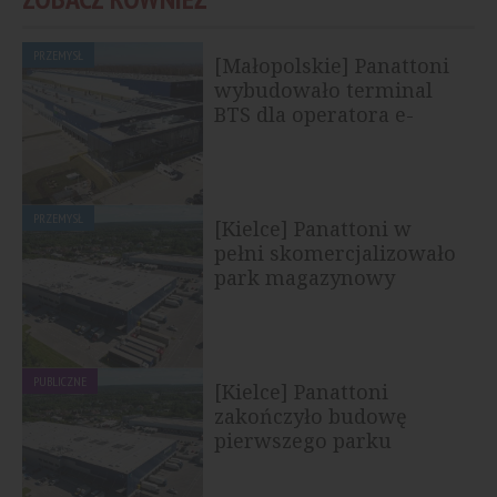
PRZEMYSŁ
[Małopolskie] Panattoni
wybudowało terminal
BTS dla operatora e-
commerce
PRZEMYSŁ
[Kielce] Panattoni w
pełni skomercjalizowało
park magazynowy
PUBLICZNE
[Kielce] Panattoni
zakończyło budowę
pierwszego parku
przemysłowego klasy A
w...