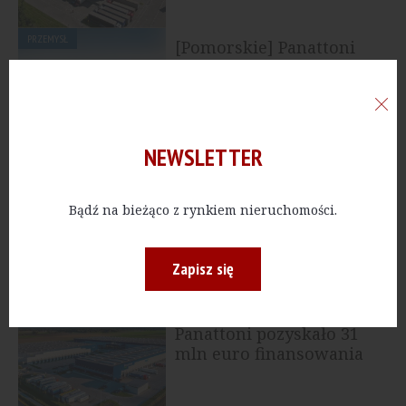
PRZEMYSŁ
[Pomorskie] Panattoni
zkończyło budowę
fabryki Danfoss
NEWSLETTER
PRZEMYSŁ
[Dolnośląskie] DSV
znacząco zwiększa
Bądź na bieżąco z rynkiem nieruchomości.
powierzchnię w
Panattoni Wrocław
Campus 2
Zapisz się
PRZEMYSŁ
[Wielkopolskie]
Panattoni pozyskało 31
mln euro finansowania