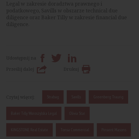
Legal w zakresie doradztwa prawnego i
podatkowego, Savills w obszarze technical due
diligence oraz Baker Tilly w zakresie financial due
diligence.
Udostępnij na
Prześlij dalej
Drukuj
Czytaj więcej:
Strabag
Savills
Greenberg Traurig
Baker Tilly Woroszylska Legal
Olivia Star
KINGSTONE Real Estate
Tonsa Commercial
Pinsent Masons