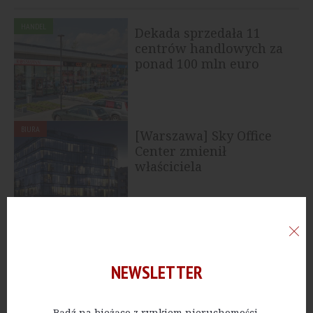
HANDEL
Dekada sprzedała 11
centrów handlowych za
ponad 100 mln euro
BIURA
[Warszawa] Sky Office
Center zmienił
właściciela
PUBLICZNE
[Wrocław] STRABAG
wybuduje terminal non-
Schengen na lotnisku
NEWSLETTER
Bądź na bieżąco z rynkiem nieruchomości.