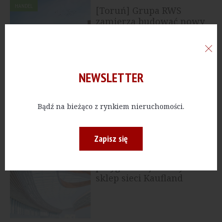
HANDEL
[Toruń] Grupa RWS
zamierza budować nowy
park handlowy
NEWSLETTER
MIESZKANIA
[Warszawa] Na
Wilanowie wybudowano
kameralny projekt w...
Bądź na bieżąco z rynkiem nieruchomości.
Zapisz się
HANDEL
[Gdańsk] Grupa RWS
przygotowuje nowy
sklep sieci Kaufland