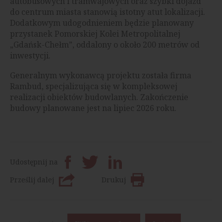
autobusowych i tramwajowych oraz szybki dojazd
do centrum miasta stanowią istotny atut lokalizacji.
Dodatkowym udogodnieniem będzie planowany
przystanek Pomorskiej Kolei Metropolitalnej
„Gdańsk-Chełm”, oddalony o około 200 metrów od
inwestycji.
Generalnym wykonawcą projektu została firma
Rambud, specjalizująca się w kompleksowej
realizacji obiektów budowlanych. Zakończenie
budowy planowane jest na lipiec 2026 roku.
Udostępnij na
Prześlij dalej
Drukuj