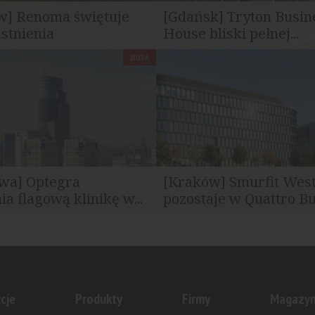
w] Renoma świętuje
[Gdańsk] Tryton Busin
istnienia
House bliski pełnej...
BIURA
mbol architektury
Państwowe Gospodarstwo Wo
nej i jedno z najbardziej...
Polskie wynajmie 3092 mkw...
wa] Optegra
[Kraków] Smurfit Wes
a flagową klinikę w...
pozostaje w Quattro Bus
orzyła się na pierwszym
Smurfit Westrock, globalny lid
żowca Warsaw Trade Tower...
produkcji opakowań, przedłuży
cje
Produkty
Firmy
Magazy