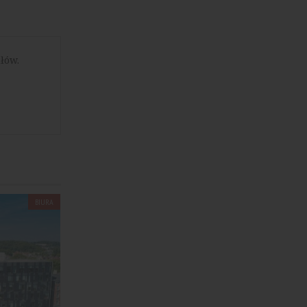
łów.
BIURA