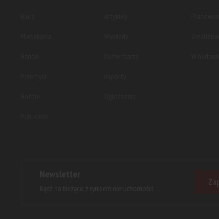
Biura
Artykuły
Planowan
Mieszkania
Wywiady
Zrealizo
Handel
Komentarze
W budowi
Przemysł
Raporty
Hotele
Ogłoszenia
Publiczne
Newsletter
Zap
Bądź na bieżąco z rynkiem nieruchomości.