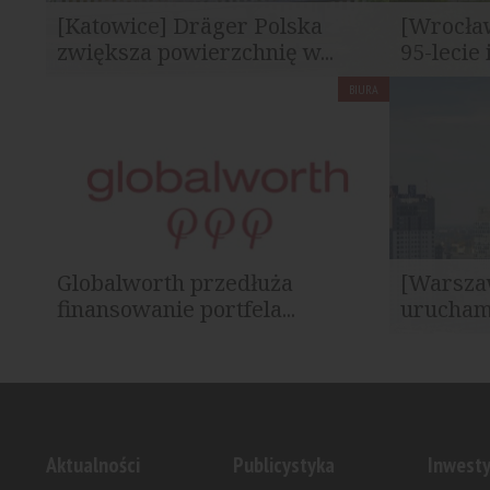
[Katowice] Dräger Polska
[Wrocła
zwiększa powierzchnię w...
95-lecie 
BIURA
Dräger Polska rozszerzyła zakres najmu w
Renoma, sy
kompleksie biurowym Silesia Star w...
modernistycz
Globalworth przedłuża
[Warsza
finansowanie portfela...
uruchami
Globalworth, lider na rynku
Optegra otw
nieruchomości biurowych w Europie...
piętrze wie
Aktualności
Publicystyka
Inwesty