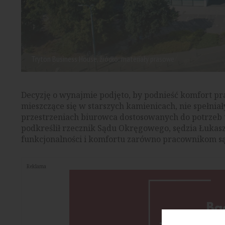
Tryton Business House, źródło: materiały prasowe
Decyzję o wynajmie podjęto, by podnieść komfort pr
mieszczące się w starszych kamienicach, nie spełn
przestrzeniach biurowca dostosowanych do potrzeb 
podkreślił rzecznik Sądu Okręgowego, sędzia Łukas
funkcjonalności i komfortu zarówno pracownikom sąd
Reklama