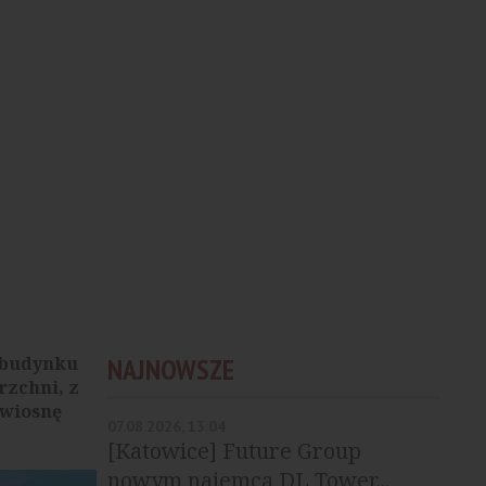
 budynku
NAJNOWSZE
rzchni, z
 wiosnę
07.08.2026, 13:04
[Katowice] Future Group
nowym najemcą DL Tower...