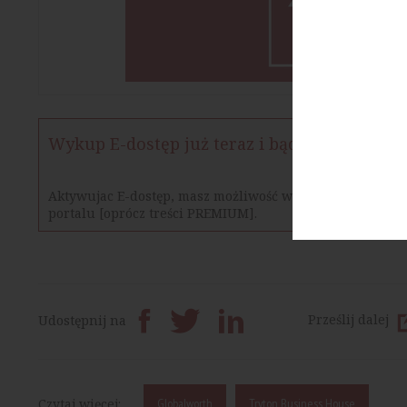
Wykup E-dostęp już teraz i bądź na bieżąco
Aktywujac E-dostęp, masz możliwość w określonym czasie
portalu [oprócz treści PREMIUM].
Prześlij dalej
Udostępnij na
Czytaj więcej:
Globalworth
Tryton Business House