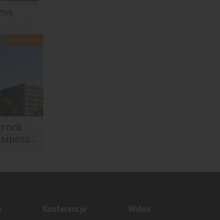
ess
MIESZKANIA
dne Wody
trock
iness...
er w
ł umowę...
n
Konferencje
Wideo