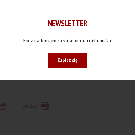
NEWSLETTER
Bądź na bieżąco z rynkiem nieruchomości.
Kup E-do
Zapisz się
 bądź w określonej ilości, czytać materiały publikowane na na
Drukuj