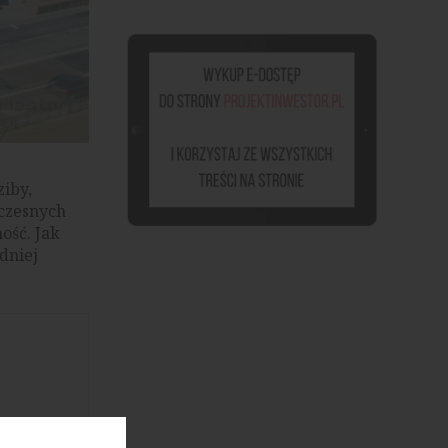
ziby,
oczesnych
ość. Jak
dniej