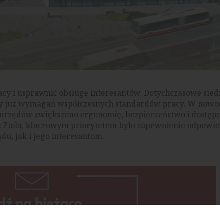
acy i usprawnić obsługę interesantów. Dotychczasowe sied
iały już wymagań współczesnych standardów pracy. W now
urzędów zwiększono ergonomię, bezpieczeństwo i dostępn
z Zioła, kluczowym priorytetem było zapewnienie odpowie
u, jak i jego interesantom.