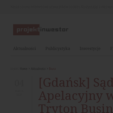
Nasza strona internetowa używa plików cookies. Korzystając z niej wy
Aktualności
Publicystyka
Inwestycje
F
Jesteś:
Home
Aktualności
Biura
[Gdańsk] Są
04
Apelacyjny w
marca
2025
Tryton Busi