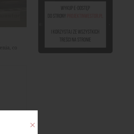
a
enia, co