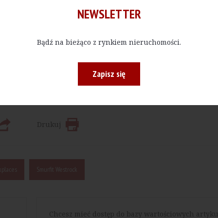
NEWSLETTER
Kup E-do
Bądź na bieżąco z rynkiem nieruchomości.
 bądź w określonej ilości, czytać materiały publikowane na na
Zapisz się
Drukuj
kplaces
Smurfit Westrock
Chcesz mieć dostęp do bazy wartościowych artyku