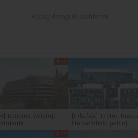
Wykup dostęp do archiwum
BIURA
w] Renoma świętuje
[Gdańsk] Tryton Busin
istnienia
House bliski pełnej...
BIURA
mbol architektury
Państwowe Gospodarstwo Wo