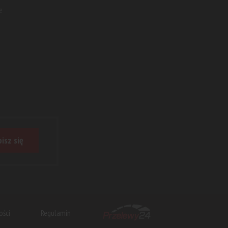
e
isz się
ości
Regulamin