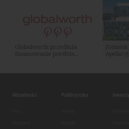
kompleksie biurowym Silesia Star w...
modernistycz
Globalworth przedłuża
[Gdańsk
finansowanie portfela...
Apelacyj
Globalworth, lider na rynku
Wybrane wy
nieruchomości biurowych w Europie...
Sądu Apela
przeniosą...
Aktualności
Publicystyka
Inwesty
Biura
Artykuły
Planowan
Mieszkania
Wywiady
Zrealizo