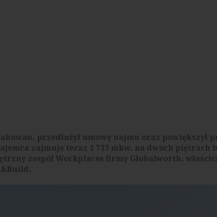
opakowań, przedłużył umowę najmu oraz powiększył p
ajemca zajmuje teraz 1 713 mkw. na dwóch piętrach 
trzny zespół Workplaces firmy Globalworth, właścic
n&Build.