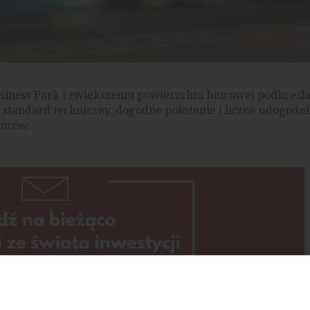
siness Park i zwiększeniu powierzchni biurowej podkreśl
i standard techniczny, dogodne położenie i liczne udogodni
emców.