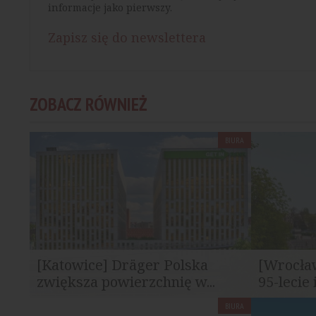
informacje jako pierwszy.
Zapisz się do newslettera
ZOBACZ RÓWNIEŻ
BIURA
[Katowice] Dräger Polska
[Wrocła
zwiększa powierzchnię w...
95-lecie 
BIURA
Dräger Polska rozszerzyła zakres najmu w
Renoma, sy