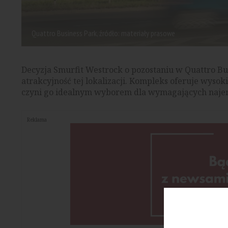
Quattro Business Park, źródło: materiały prasowe
Decyzja Smurfit Westrock o pozostaniu w Quattro Bu
atrakcyjność tej lokalizacji. Kompleks oferuje wysok
czyni go idealnym wyborem dla wymagających naj
Reklama