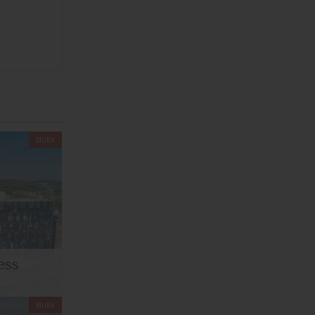
BIURA
ess
BIURA
dne Wody