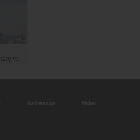
ikę w...
wszym
 Tower...
n
Konferencje
Wideo