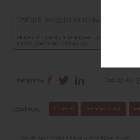
Wykup E-dostęp już teraz i bądź na bieżąco
Aktywujac E-dostęp, masz możliwość w określonym czasie
portalu [oprócz treści PREMIUM].
Prześlij dalej
Udostępnij na
Czytaj więcej:
Globalworth
Quattro Business Park
Wor
Chcesz być zawsze na bieżąco, otrzymywać ważne