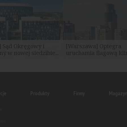
nej i jedno z najbardziej...
Polskie wynajmie 3092 mkw...
] Sąd Okręgowy i
[Warszawa] Optegra
ny w nowej siedzibie...
uruchamia flagową klin
działy Sądu Okręgowego i
Optegra otworzyła się na pier
cyjnego w Gdańsku
piętrze wieżowca Warsaw Trade
cje
Produkty
Firmy
Magazy
e
wane