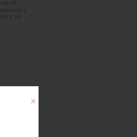
rnik. W
 stanowiącą
0 kWp. Do
.
nitorowanie