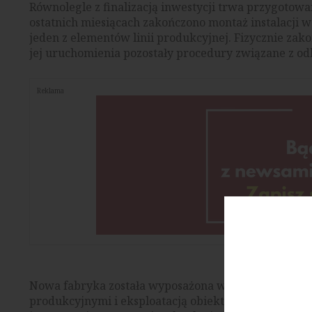
Równolegle z finalizacją inwestycji trwa przygotow
ostatnich miesiącach zakończono montaż instalacji w
jeden z elementów linii produkcyjnej. Fizycznie za
jej uruchomienia pozostały procedury związane z od
Reklama
Nowa fabryka została wyposażona w systemy automa
produkcyjnymi i eksploatacją obiektu. Produkcja b