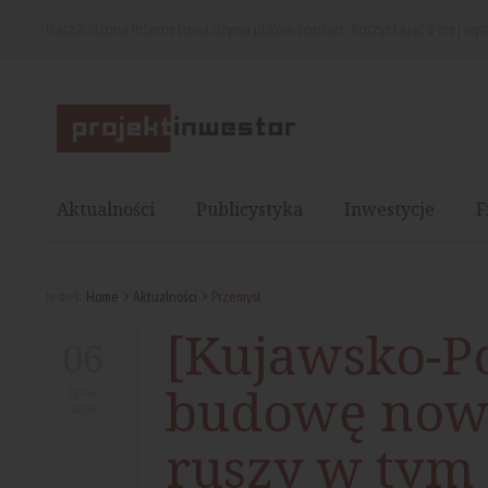
Nasza strona internetowa używa plików cookies. Korzystając z niej wy
Aktualności
Publicystyka
Inwestycje
F
Jesteś:
Home
Aktualności
Przemysł
[Kujawsko-P
06
budowę nowe
lipca
2026
ruszy w tym