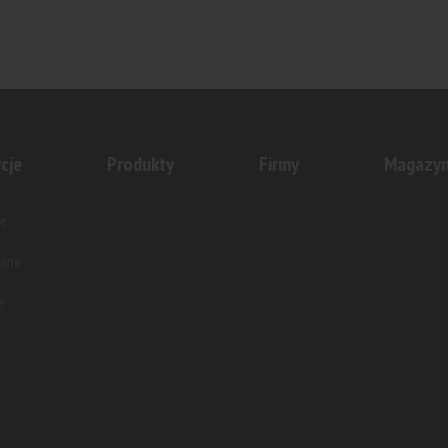
cje
Produkty
Firmy
Magazy
e
wane
e