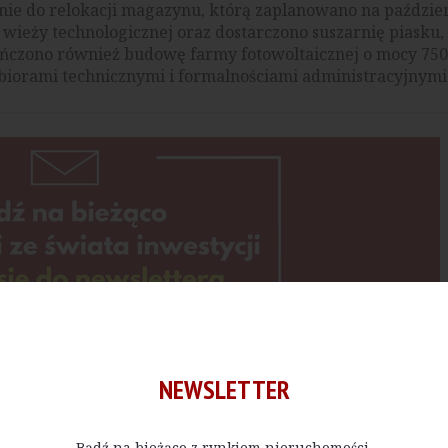
anie do relokacji magazynu, którą zaplanowano na paździe
 wieży technologicznej oraz dostarczono suszarnię piasku,
kończono również budowę farmy fotowoltaicznej o mocy 75
biorami technicznymi i formalnościami administracyjnymi
NEWSLETTER
tyki przemysłowej wspierające zarządzanie procesami
ędzie nadzorowana przez system SCADA, umożliwiający mo
Bądź na bieżąco z rynkiem nieruchomości.