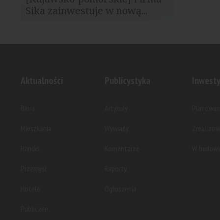
Sika zainwestuje w nową...
Obiekt z własną farmą fotowoltaiczną
powstanie w Machnaczu koło...
Aktualności
Publicystyka
Inwesty
Biura
Artykuły
Planowan
Mieszkania
Wywiady
Zrealizo
Handel
Komentarze
W budowi
Przemysł
Raporty
Hotele
Ogłoszenia
Publiczne