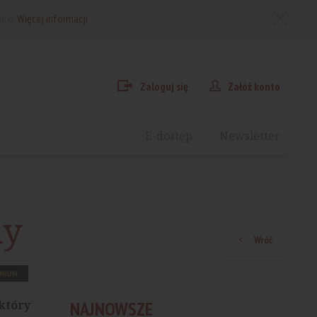
arki.
Więcej informacji
Zaloguj się
Załóż konto
E-dostęp
Newsletter
ny
Wróć
EMIUM
który
NAJNOWSZE