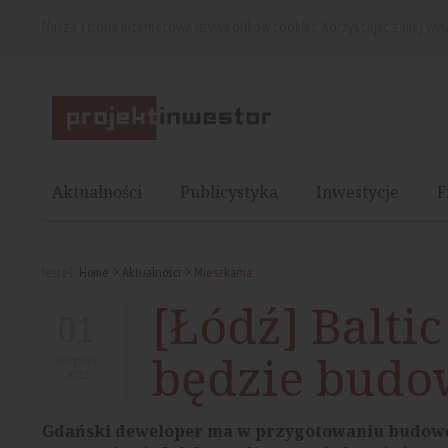
Nasza strona internetowa używa plików cookies. Korzystając z niej wy
Aktualności
Publicystyka
Inwestycje
F
Jesteś:
Home
Aktualności
Mieszkania
[Łódź] Baltic
01
będzie budow
sierpnia
2022
Gdański deweloper ma w przygotowaniu budow