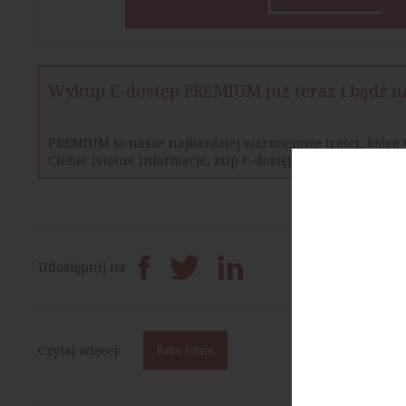
Wykup E-dostęp PREMIUM już teraz i bądź n
PREMIUM to nasze najbardziej wartościowe treści, które 
Ciebie istotne informacje, kup E-dostęp PREMIUM.
Prześlij dalej
Udostępnij na
Czytaj więcej:
Baltic Estate