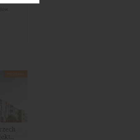
łów.
MIESZKANIA
trzech
kt...