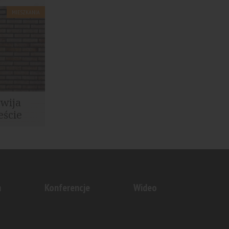
MIESZKANIA
 centrum
...
zwija
eście
, w
Polesiu...
n
Konferencje
Wideo