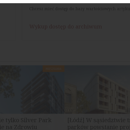
Chcesz mieć dostęp do bazy wartościowych artyku
Wykup dostęp do archiwum
MIESZKANIA
ie tylko Silver Park
[Łódź] W sąsiedztwie 
ie na Zdrowiu
parków powstanie proje