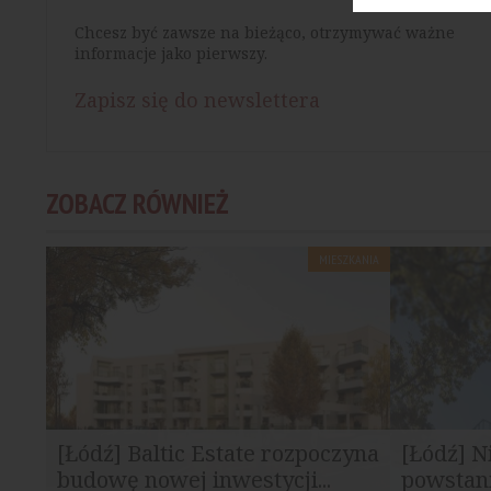
Chcesz być zawsze na bieżąco, otrzymywać ważne
informacje jako pierwszy.
Zapisz się do newslettera
ZOBACZ RÓWNIEŻ
MIESZKANIA
[Łódź] Baltic Estate rozpoczyna
[Łódź] N
budowę nowej inwestycji...
powstan