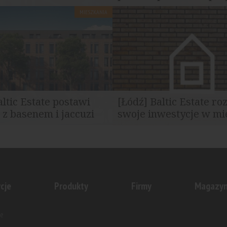
MIESZKANIA
ic Estate wybuduje jeszcze
Przy ulicy Wólczańskiej 232 w
lorodzinny o kubaturze 19...
miasta powstanie pięciopiętrowy
altic Estate postawi
[Łódź] Baltic Estate ro
z basenem i jaccuzi
swoje inwestycje w mi
eszkaniowy Slovianka
Pomorska 185 rusza niebawem
zy ulicy Słowiańskiej 6...
opracowaniu osiedle na Starym 
cje
Produkty
Firmy
Magazy
e