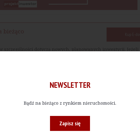
a bieżąco
Kup E-do
w szczególności dotyczą nowych, planowanych inwestycji. Jeżeli 
NEWSLETTER
Drukuj
Bądź na bieżąco z rynkiem nieruchomości.
Zapisz się