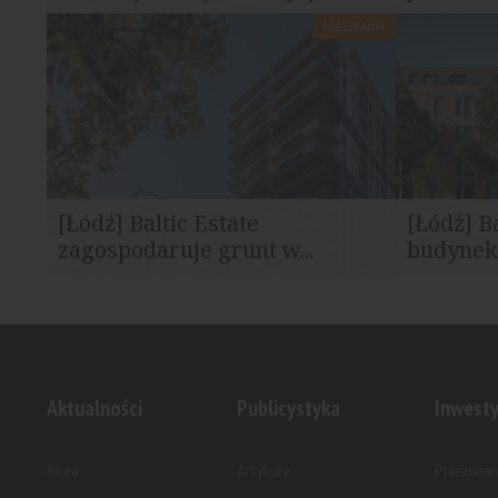
MIESZKANIA
Przy ul. Borowej 1 w Łodzi rozpoczyna się
Spółka Balt
realizacja inwestycji mieszkaniowej o...
budynek wie
[Łódź] Baltic Estate
[Łódź] B
zagospodaruje grunt w...
budynek 
W miejsce po warsztacie i sklepie
Projekt mi
motoryzacyjnym wybuduje budynek...
powstanie pr
Aktualności
Publicystyka
Inwesty
Biura
Artykuły
Planowan