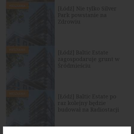
MIESZKANIA
[Łódź] Nie tylko Silver
Park powstanie na
Zdrowiu
MIESZKANIA
[Łódź] Baltic Estate
zagospodaruje grunt w
Śródmieściu
MIESZKANIA
[Łódź] Baltic Estate po
raz kolejny będzie
budował na Radiostacji