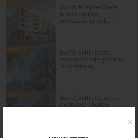
MIESZKANIA
[Łódź] W sąsiedztwie
trzech parków
powstanie projekt...
MIESZKANIA
[Łódź] Baltic Estate
zagospodaruje grunt w
Śródmieściu
MIESZKANIA
[Łódź] Baltic Estate po
raz kolejny będzie
budował na Radiostacji