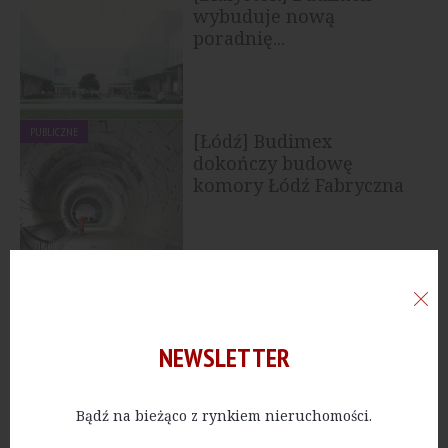
wybuduje nową
poradnię...
PUBLICZNE
[Łódź] Budimex
dokończy budowę
komory Łódź Fabryczna
PUBLICZNE
[Szczecin] Budimex
zakończył przebudowę
Szczecińskiego Domu...
NEWSLETTER
Bądź na bieżąco z rynkiem nieruchomości.
PUBLICZNE
[Zielona Góra] Budimex