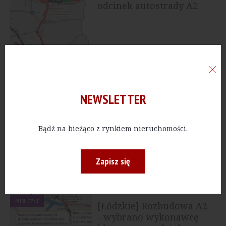
odcinek autostrady A2
PUBLICZNE
[Szczecin] Powstanie
najdłuższy tunel
drogowy w Polsce
NEWSLETTER
PUBLICZNE
Bądź na bieżąco z rynkiem nieruchomości.
[Zachodniopomorskie]
Kolejny odcinek S6
wokół Szczecina z...
Zapisz się
PUBLICZNE
[Łódzkie] Rozbudowa A2
- wybrano wykonawcę