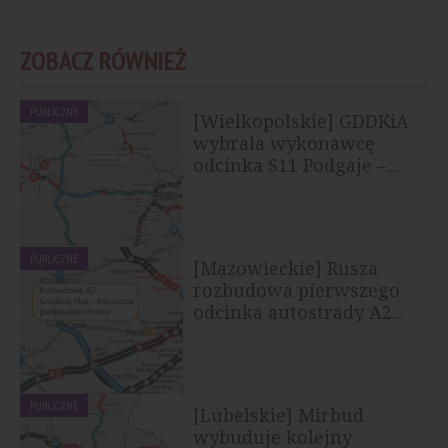
ZOBACZ RÓWNIEŻ
PUBLICZNE
[Wielkopolskie] GDDKiA
wybrała wykonawcę
odcinka S11 Podgaje –...
PUBLICZNE
[Mazowieckie] Rusza
rozbudowa pierwszego
odcinka autostrady A2...
PUBLICZNE
[Lubelskie] Mirbud
wybuduje kolejny