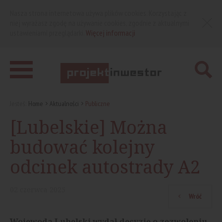
Nasza strona internetowa używa plików cookies. Korzystając z
niej wyrażasz zgodę na używanie cookies, zgodnie z aktualnymi
ustawieniami przeglądarki.
Więcej informacji
Jesteś:
Home
Aktualności
Publiczne
[Lubelskie] Można
budować kolejny
odcinek autostrady A2
02
czerwca
2025
Wróć
Wojewoda Lubelski wydał decyzję o zezwoleniu