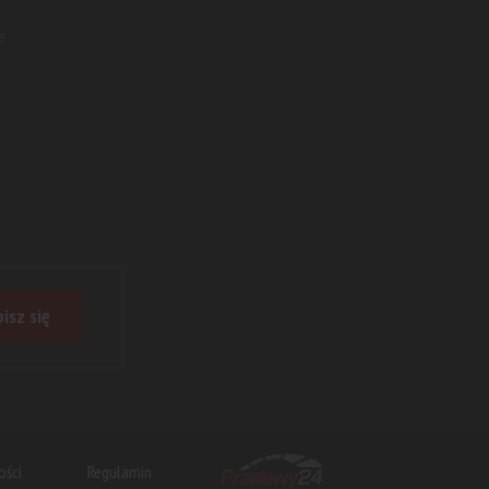
e
isz się
ości
Regulamin