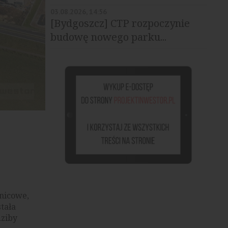
03.08.2026, 14:56
[Bydgoszcz] CTP rozpoczynie
budowę nowego parku...
CTPark Opole, źródło: materiały prasowe
nicowe,
tała
dziby