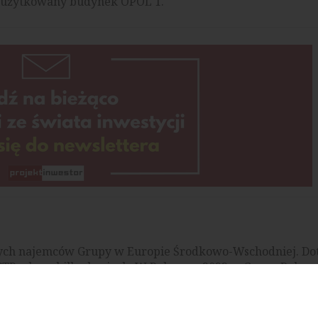
as użytkowany budynek OPOL 1.
wych najemców Grupy w Europie Środkowo-Wschodniej. Do
Parks w kilku krajach. W Polsce, w 2023 r., Grupa Raben
est, gdzie realizuje operacje logistyczne, usługi co-pa