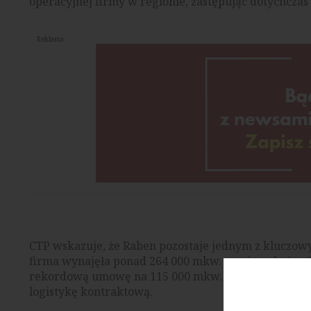
operacyjnej firmy w regionie, zastępując dotychcz
Reklama
CTP wskazuje, że Raben pozostaje jednym z kluczo
firma wynajęła ponad 264 000 mkw. powierzchni w CT
rekordową umowę na 115 000 mkw. w CTPark Warsaw W
logistykę kontraktową.