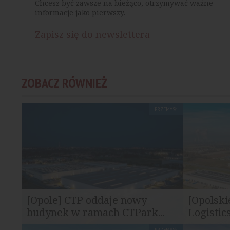
Chcesz być zawsze na bieżąco, otrzymywać ważne
informacje jako pierwszy.
Zapisz się do newslettera
ZOBACZ RÓWNIEŻ
PRZEMYSŁ
[Opole] CTP oddaje nowy
[Opolski
budynek w ramach CTPark...
Logistics
PRZEMYSŁ