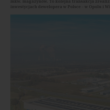
mkw. magazynów. To kolejna transakcja zreali
inwestycjach dewelopera w Polsce – w Opolu i Wi