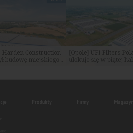
S Logistics uruchamia
Shanghai Pret Composites, pr
terminal cross-dock w...
kompozytów polimerowych dla 
] Harden Construction
[Opole] UFI Filters Po
ł budowę miejskiego...
ulokuje się w piątej hali
ty Logistics Poznań III
Rozpoczęła się kolejna rozbud
o przy ulicy Obodrzyckiej...
przemysłowo-logistycznego. Do.
cje
Produkty
Firmy
Magazy
e
wane