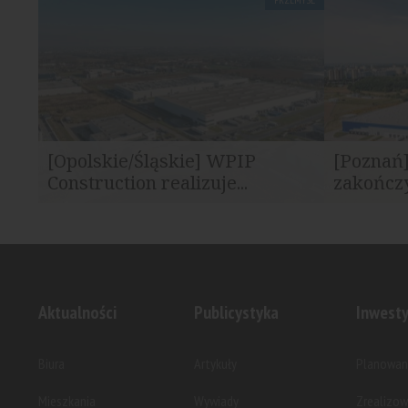
Deweloper CTP zakończył realizację
Rohlig SUU
kolejnego etapu kompleksu CTPark...
nowoczesny 
[Opolskie/Śląskie] WPIP
[Poznań
Construction realizuje...
zakończy
WPIP Construction rozpoczyna nowe
Kompleks Ci
inwestycje na zlecenie...
przygotowan
Aktualności
Publicystyka
Inwesty
Biura
Artykuły
Planowan
Mieszkania
Wywiady
Zrealizo