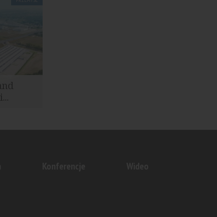
oducent
branży...
land
...
owa parku
..
n
Konferencje
Wideo