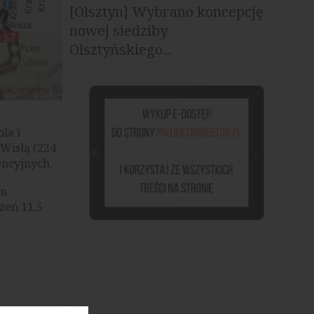
[Olsztyn] Wybrano koncepcję
nowej siedziby
Olsztyńskiego...
la i
 Wisłą (224
encyjnych.
em
żeń 11,5