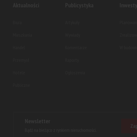
Aktualności
Publicystyka
Inwesty
Biura
Artykuły
Planowan
Mieszkania
Wywiady
Zrealizo
Handel
Komentarze
W budowi
Przemysł
Raporty
Hotele
Ogłoszenia
Publiczne
Newsletter
Zap
Bądź na bieżąco z rynkiem nieruchomości.