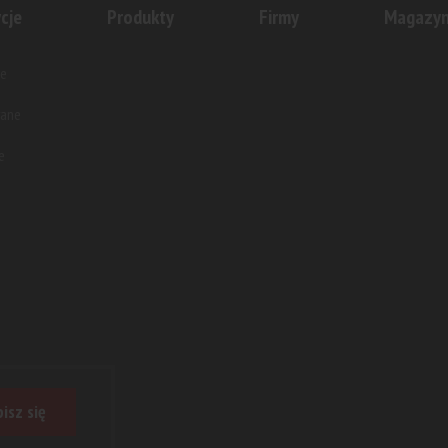
cje
Produkty
Firmy
Magazy
e
wane
e
isz się