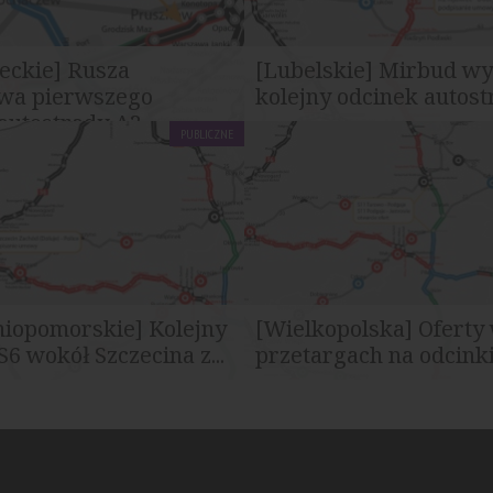
eckie] Rusza
[Lubelskie] Mirbud w
wa pierwszego
kolejny odcinek autos
autostrady A2...
PUBLICZNE
Dyrekcja Dróg Krajowych i
Generalna Dyrekcja Dróg Kraj
podpisała umowę na
Autostrad podpisała umowę n
ierwszego...
zaprojektowanie i budowę...
niopomorskie] Kolejny
[Wielkopolska] Oferty
S6 wokół Szczecina z...
przetargach na odcinki 
umowę na realizację
Generalna Dyrekcja Dróg Kraj
drogi ekspresowej S6 w
Autostrad otrzymała łącznie cz
hodniej Obwodnicy...
ofert w przetargach...