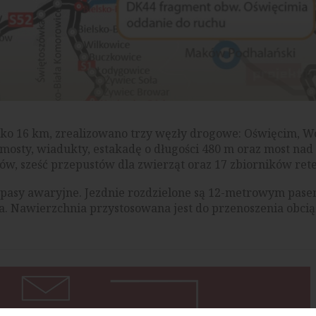
sko 16 km, zrealizowano trzy węzły drogowe: Oświęcim, Wo
 mosty, wiadukty, estakadę o długości 480 m oraz most nad
w, sześć przepustów dla zwierząt oraz 17 zbiorników ret
z pasy awaryjne. Jezdnie rozdzielone są 12-metrowym pas
. Nawierzchnia przystosowana jest do przenoszenia obcią