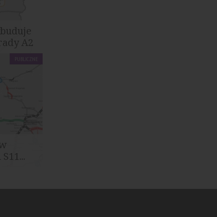
ybuduje
trady A2
PUBLICZNE
owych i
a
 w
S11...
owych i
ternaście