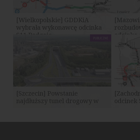
[Wielkopolskie] GDDKiA
[Mazowi
wybrała wykonawcę odcinka
rozbudo
S11 Podgaje...
odcinka 
PUBLICZNE
Generalna Dyrekcja Dróg Krajowych i
Generalna 
Autostrad wybrała najkorzystniejszą
Autostrad 
ofertę w przetargu na...
rozbudowę p
[Szczecin] Powstanie
[Zachod
najdłuższy tunel drogowy w
odcinek 
Polsce
Generalna Dyrekcja Dróg Krajowych i
Podpisano 
Autostrad podpisała umowę na realizację
fragmentu 
odcinka drogi...
ramach Zac