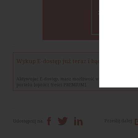
Wykup E-dostęp już teraz i bądź na bieżąco
Aktywujac E-dostęp, masz możliwość w określonym czasie
portalu [oprócz treści PREMIUM].
Prześlij dalej
Udostępnij na