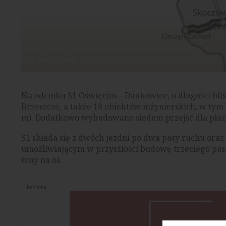
źródło: GDDKiA
Na odcinku S1 Oświęcim – Dankowice, o długości bli
Brzeszcze, a także 18 obiektów inżynierskich, w tym
m). Dodatkowo wybudowano siedem przejść dla płazó
S1 składa się z dwóch jezdni po dwa pasy ruchu ora
umożliwiającym w przyszłości budowę trzeciego pasa
tony na oś.
Reklama