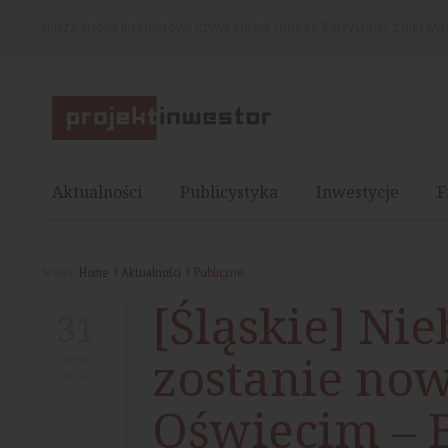
Nasza strona internetowa używa plików cookies. Korzystając z niej wy
Aktualności
Publicystyka
Inwestycje
F
Jesteś:
Home
Aktualności
Publiczne
[Śląskie] N
31
zostanie now
lipca
2025
Oświęcim – 