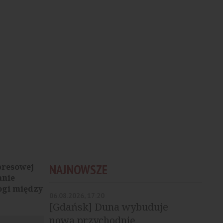
presowej
NAJNOWSZE
anie
ogi między
06.08.2026, 17:20
[Gdańsk] Duna wybuduje
nową przychodnię