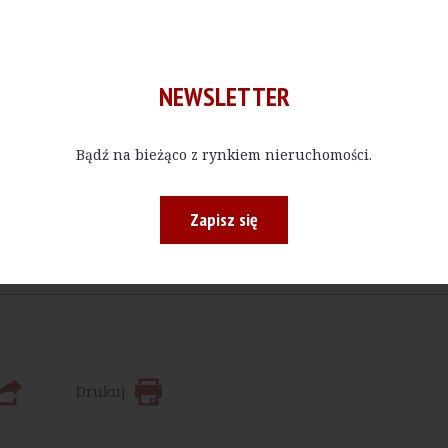
NEWSLETTER
Bądź na bieżąco z rynkiem nieruchomości.
Kup E-do
Zapisz się
 bądź w określonej ilości, czytać materiały publikowane na na
Drukuj