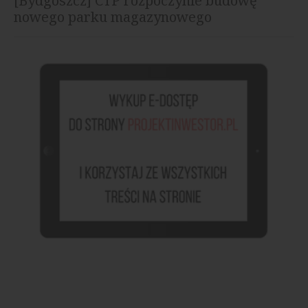
[Bydgoszcz] CTP rozpoczynie budowę
nowego parku magazynowego