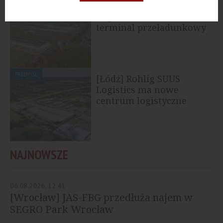
PRZEMYSŁ
[Opolskie] Rohlig SUUS
Logistics otwiera
terminal przeładunkowy
PRZEMYSŁ
[Łódź] Rohlig SUUS
Logistics ma nowe
centrum logistyczne
NAJNOWSZE
06.08.2026, 12:41
[Wrocław] JAS-FBG przedłuża najem w
SEGRO Park Wrocław