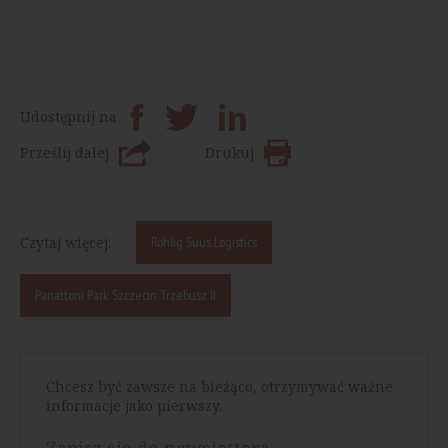
Udostępnij na
Prześlij dalej
Drukuj
Czytaj więcej:
Rohlig Suus Logistics
Panattoni Park Szczecin Trzebusz II
Chcesz być zawsze na bieżąco, otrzymywać ważne
informacje jako pierwszy.
Zapisz się do newslettera