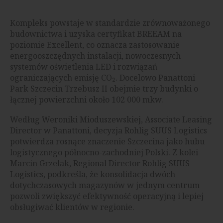
Kompleks powstaje w standardzie zrównoważonego
budownictwa i uzyska certyfikat BREEAM na
poziomie Excellent, co oznacza zastosowanie
energooszczędnych instalacji, nowoczesnych
systemów oświetlenia LED i rozwiązań
ograniczających emisję CO₂. Docelowo Panattoni
Park Szczecin Trzebusz II obejmie trzy budynki o
łącznej powierzchni około 102 000 mkw.
Według Weroniki Mioduszewskiej, Associate Leasing
Director w Panattoni, decyzja Rohlig SUUS Logistics
potwierdza rosnące znaczenie Szczecina jako hubu
logistycznego północno-zachodniej Polski. Z kolei
Marcin Grzelak, Regional Director Rohlig SUUS
Logistics, podkreśla, że konsolidacja dwóch
dotychczasowych magazynów w jednym centrum
pozwoli zwiększyć efektywność operacyjną i lepiej
obsługiwać klientów w regionie.