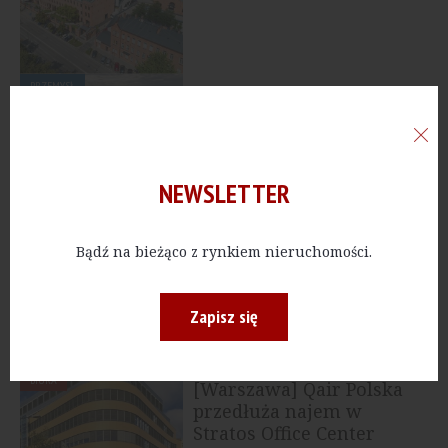
PRZEMYSŁ
[Warszawa] Ares
przejmuje portfel
logistyczny w Polsce od...
NEWSLETTER
BIURA
[Poznań] Andersia
Bądź na bieżąco z rynkiem nieruchomości.
Tower blisko pełnej
komercjalizacji
Zapisz się
BIURA
[Warszawa] Qair Polska
przedłuża najem w
Stratos Office Center